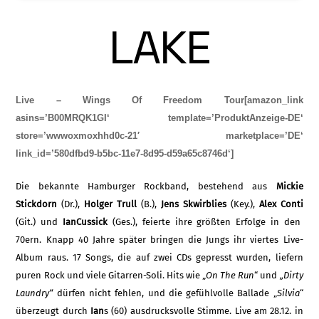
LAKE
Live – Wings Of Freedom Tour[amazon_link
asins=’B00MRQK1GI‘ template=’ProduktAnzeige-DE‘
store=’wwwoxmoxhhd0c-21′ marketplace=’DE‘
link_id=’580dfbd9-b5bc-11e7-8d95-d59a65c8746d‘]
Die bekannte Hamburger Rockband, besteh­end aus
Mickie
Stickdorn
(Dr.),
Holger Trull
(B.),
Jens Skwirblies
(Key.),
Alex Conti
(Git.) und
Ian
Cussick
(Ges.), feierte ihre größten Erfolge in den
70ern. Knapp 40 Jahre später bringen die Jungs ihr viertes Li­ve-
Album raus. 17 Songs, die auf zwei CDs gepresst wurden, liefern
puren Rock und vie­le Gitarren-Soli. Hits wie „
On The Run
“ und
„Dirty
Laundry“
dürfen nicht fehlen, und die gefühlvolle Ballade „
Silvia
“
überzeugt durch
Ian
s (60) ausdrucksvolle Stimme. Live am 28.12. in