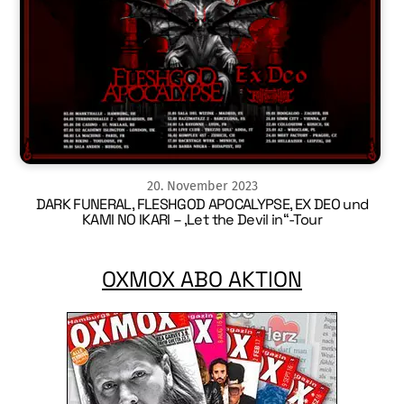
20
.
November
2023
DARK FUNERAL, FLESHGOD APOCALYPSE, EX DEO und
KAMI NO IKARI – ‚Let the Devil in“-Tour
OXMOX ABO AKTION