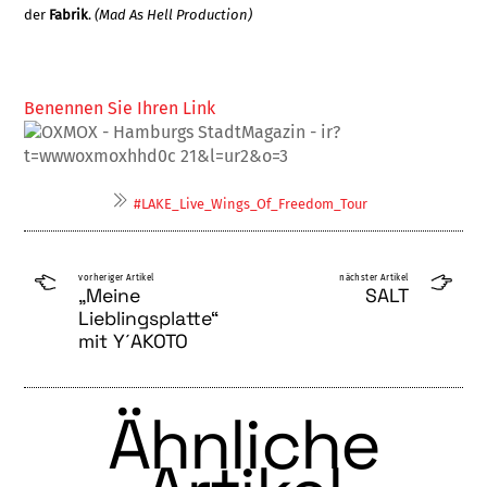
der
Fabrik
.
(Mad As Hell Production)
Benennen Sie Ihren Link
#LAKE_Live_Wings_Of_Freedom_Tour
vorheriger Artikel
nächster Artikel
„Meine
SALT
Lieblingsplatte“
mit Y´AKOTO
Ähnliche