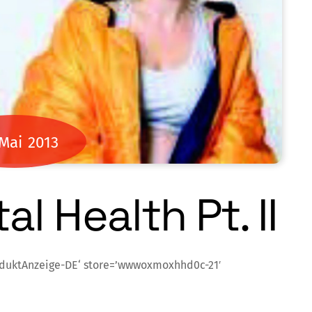
Mai
2013
 Health Pt. II
oduktAnzeige-DE‘ store=’wwwoxmoxhhd0c-21′