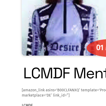
01
LCMDF Mental
[amazon_link asins=’B00CLFANXQ‘ template=’Pr
marketplace=’DE‘ link_id=“]
LCMDF