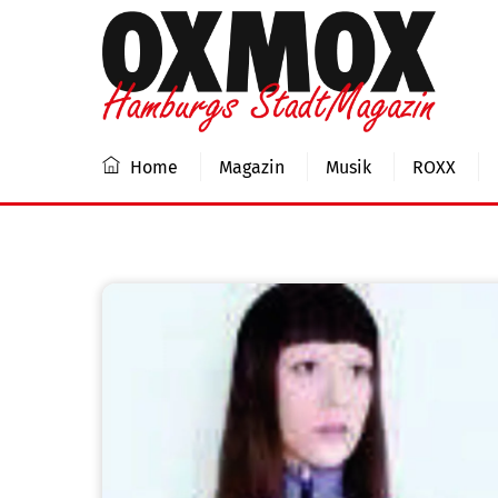
Skip
to
content
Home
Magazin
Musik
ROXX