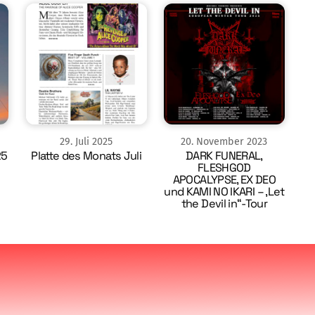
29
.
Juli
2025
20
.
November
2023
25
Platte des Monats Juli
DARK FUNERAL,
FLESHGOD
APOCALYPSE, EX DEO
und KAMI NO IKARI – ‚Let
the Devil in“-Tour