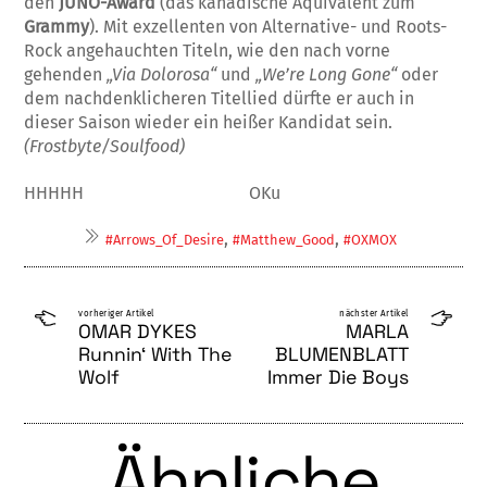
den
JUNO-Award
(das kana­di­sche Äqui­valent zum
Grammy
). Mit ex­zel­lenten von Alternative- und Ro­ots-
Rock angehauchten Titeln, wie den nach vorne
gehenden
„Via Dolo­ro­sa“
und
„We’re Long Gone“
oder
dem nachdenklicheren Titellied dürfte er auch in
dieser Saison wieder ein heißer Kandidat sein.
(Frostbyte/Soulfood)
HHHHH OKu
,
,
#Arrows_Of_Desire
#Matthew_Good
#OXMOX
vorheriger Artikel
nächster Artikel
OMAR DYKES
MARLA
Runnin‘ With The
BLUMENBLATT
Wolf
Immer Die Boys
Ähnliche