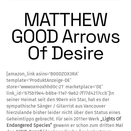
MATTHEW
GOOD Arrows
Of Desire
[amazon_link asins=’B00DZOX3RA‘
template=’ProduktAnzeige-DE‘
store=’wwwoxmoxhhd0c-21′ marketplace=’DE‘
link_id=’675b19e4-b8be-11e7-9a62-7f77d4217ccb‘]In
seiner Heimat seit den 90ern ein Star, hat es der
sympathische Sänger / Gitar­rist aus Vancouver
hierzulande bis­­her leider nicht über den Status eines
Geheimtipps gebracht. Für sein 2011er-Werk
„Lights Of
Endangered Spe­cies“
gewann er schon zum dritten Mal