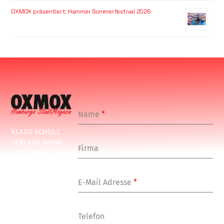
OXMOX präsentiert: Hammer Sommerfestival 2026
Name
*
KLAUS SCHULZ
VERLAGS GmbH
Firma
Schulenbeksweg
1
20535 Hamburg
E-Mail Adresse
*
Tel: +49-(0)-40-
24877-7
Fax: +49-(0)-40-
Telefon