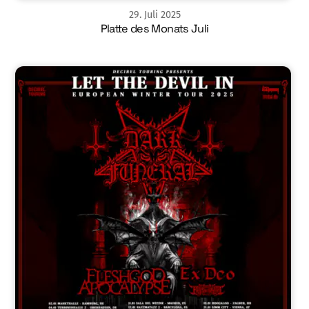
29
.
Juli
2025
Platte des Monats Juli