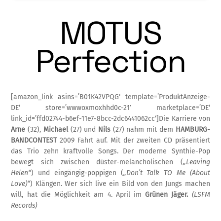
MOTUS
Perfection
[amazon_link asins=’B01K42VPQG‘ template=’ProduktAnzeige-
DE‘ store=’wwwoxmoxhhd0c-21′ marketplace=’DE‘
link_id=’ffd02744-b6ef-11e7-8bcc-2dc6441062cc‘]Die Karriere von
Arne
(32),
Michael
(27) und
Nils
(27) nahm mit dem
HAMBURG-
BANDCONTEST
2009 Fahrt auf. Mit der zweiten CD präsentiert
das Trio zehn kraftvolle Songs. Der moderne Synthie-Pop
bewegt sich zwischen düster-melancholischen (
„Leaving
Helen“
) und eingängig-poppigen (
„Don’t Talk TO Me (About
Love)“
) Klängen. Wer sich live ein Bild von den Jungs machen
will, hat die Möglichkeit am 4. April im
Grünen Jäger.
(LSFM
Records)