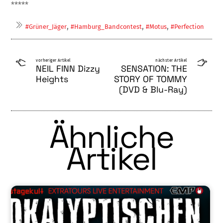
*****
,
,
,
#Grüner_Jäger
#Hamburg_Bandcontest
#Motus
#Perfection
vorheriger Artikel
nächster Artikel
NEIL FINN Dizzy
SENSATION: THE
Heights
STORY OF TOMMY
(DVD & Blu-Ray)
Ähnliche
Artikel