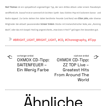
Rod Thomas
ist ein sympathisch eigenwilli­ger Typ, der sein drittes Album unter einem Pseudonym
veröffentlicht. Darauf mixt er sommerlich leichten Synth- bzw. Elektro-Pop mit lockerem Dance- und
Radio-Appeal. Zur Seite stehen ihm dabei berühmte Freunde (und Fans) wie
Elton John
, oder diverse
Mit­glieder der aktuell pausierenden
Scissor Sis­ters
. Stücke mit melancholischer Note, wie
„Running
Back“,
oder das mit Gospel-Fee­ling angereicherte
„How Does It Feel?“
ge­lingen ihm besonders gut.
,
,
,
#BRIGHT_LIGHT_BRIGHT_LIGHT
#CD
#Choreography
#Tipp
vorheriger Artikel
nächster Artikel
OXMOX CD-Tipp:
OXMOX CD-Tipp:
SAITENFEUER –
ZZ TOP Live –
Ein Wenig Farbe
Greatest Hits
From Around The
World
Ähnliche