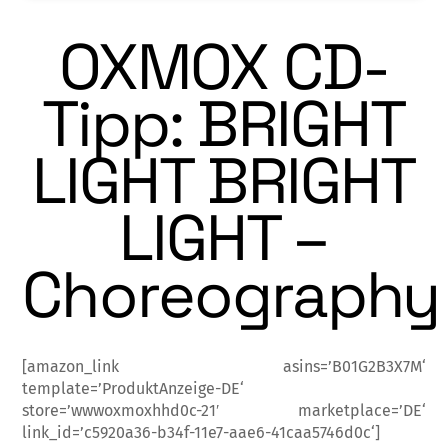
OXMOX CD-
Tipp: BRIGHT
LIGHT BRIGHT
LIGHT –
Choreography
[amazon_link asins=’B01G2B3X7M‘
template=’ProduktAnzeige-DE‘
store=’wwwoxmoxhhd0c-21′ marketplace=’DE‘
link_id=’c5920a36-b34f-11e7-aae6-41caa5746d0c‘]