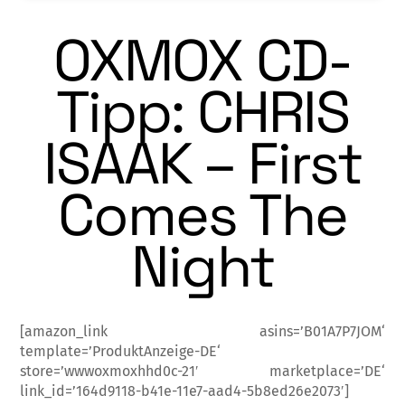
OXMOX CD-
Tipp: CHRIS
ISAAK – First
Comes The
Night
[amazon_link asins=’B01A7P7JOM‘
template=’ProduktAnzeige-DE‘
store=’wwwoxmoxhhd0c-21′ marketplace=’DE‘
link_id=’164d9118-b41e-11e7-aad4-5b8ed26e2073′]