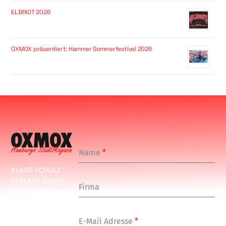
ELBRIOT 2026
OXMOX präsentiert: Hammer Sommerfestival 2026
Name
*
KLAUS SCHULZ
VERLAGS GmbH
Firma
Schulenbeksweg
1
20535 Hamburg
E-Mail Adresse
*