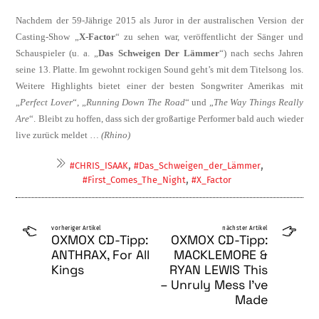
Nachdem der 59-Jährige 2015 als Juror in der australischen Version der
Casting-Show „
X-Factor
“ zu sehen war, veröffentlicht der Sän­ger und
Schauspieler (u. a. „
Das
Schweigen Der Lämmer
“) nach sechs Jahren
seine 13. Platte. Im gewohnt rockigen Sound geht’s mit dem Titelsong los.
Weitere Highlights bietet einer der besten Songwriter Amerikas mit
„
Perfect Lover
“, „
Running Down The Road
“ und „
The Way Things Really
Are
“. Bleibt zu hoffen, dass sich der großartige Per­former bald auch wieder
live zurück mel­det …
(Rhino)
,
,
#CHRIS_ISAAK
#Das_Schweigen_der_Lämmer
,
#First_Comes_The_Night
#X_Factor
vorheriger Artikel
nächster Artikel
OXMOX CD-Tipp:
OXMOX CD-Tipp:
ANTHRAX, For All
MACKLEMORE &
Kings
RYAN LEWIS This
– Unruly Mess I’ve
Made