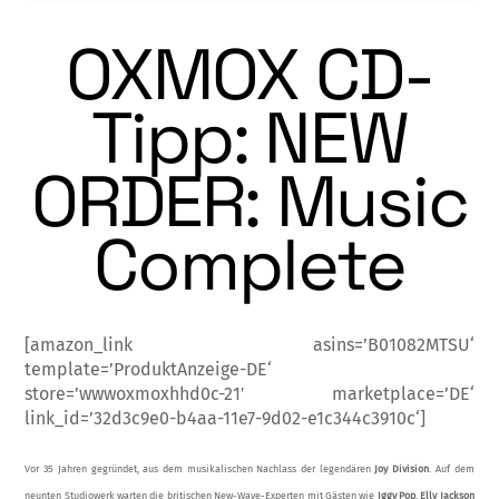
OXMOX CD-
Tipp: NEW
ORDER: Music
Complete
[amazon_link asins=’B01082MTSU‘
template=’ProduktAnzeige-DE‘
store=’wwwoxmoxhhd0c-21′ marketplace=’DE‘
link_id=’32d3c9e0-b4aa-11e7-9d02-e1c344c3910c‘]
Vor 35 Jahren gegründet, aus dem musikali­schen Nachlass der legendären
Joy Division
. Auf dem
neunten Studiowerk warten die briti­schen New-Wave-Experten mit Gästen wie
Iggy Pop
,
Elly Jackson