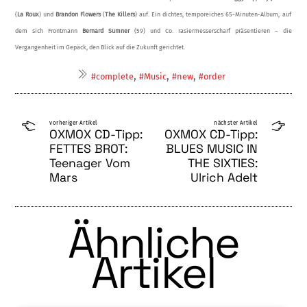
(
La Roux
) und
Brandon Flowers
(
The Killers
) auf. Ein dichtes, temporeiches 65-Minuten-Album, auf
dem sich Frontmann
Bernard Sumner
(59) und Co. rasiermesserscharf präsentieren – die
Vergangenheit im Gepäck, den Blick auf die Zukunft gerichtet.
,
,
,
#complete
#Music
#new
#order
vorheriger Artikel
nächster Artikel
OXMOX CD-Tipp:
OXMOX CD-Tipp:
FETTES BROT:
BLUES MUSIC IN
Teenager Vom
THE SIXTIES:
Mars
Ulrich Adelt
Ähnliche
Artikel