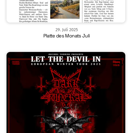
29
.
Juli
2025
Platte des Monats Juli