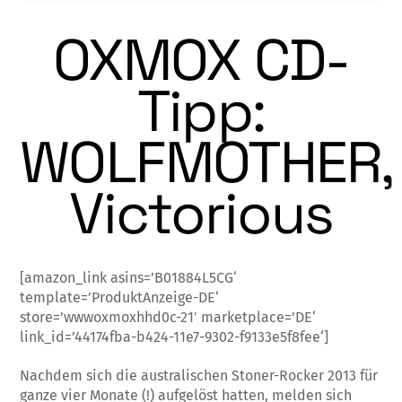
OXMOX CD-
Tipp:
WOLFMOTHER,
Victorious
[amazon_link asins=’B01884L5CG‘
template=’ProduktAnzeige-DE‘
store=’wwwoxmoxhhd0c-21′ marketplace=’DE‘
link_id=’44174fba-b424-11e7-9302-f9133e5f8fee‘]
Nachdem sich die australischen Stoner-Rock­er 2013 für
ganze vier Monate (!) aufgelöst hatten, melden sich