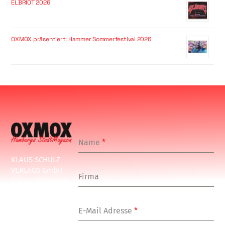
ELBRIOT 2026
OXMOX präsentiert: Hammer Sommerfestival 2026
Name
*
KLAUS SCHULZ
VERLAGS GmbH
Firma
Schulenbeksweg
1
20535 Hamburg
E-Mail Adresse
*
Tel: +49-(0)-40-