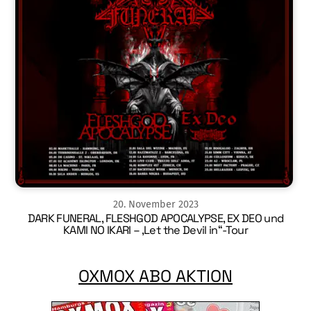
20
.
November
2023
DARK FUNERAL, FLESHGOD APOCALYPSE, EX DEO und
KAMI NO IKARI – ‚Let the Devil in“-Tour
OXMOX ABO AKTION