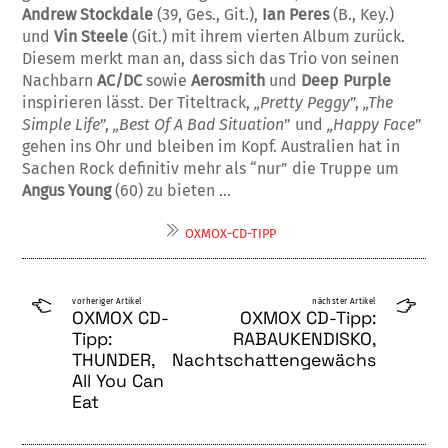
Andrew Stockdale
(39, Ges., Git.),
Ian Peres
(B., Key.)
und
Vin Steele
(Git.) mit ihrem vierten Album zurü­ck.
Diesem merkt man an, dass sich das Trio von seinen
Nachbarn
AC/DC
sowie
Aero­smith
und
Deep Purple
inspirieren lässt. Der Titeltrack,
„Pretty Peggy
”,
„The
Simple Li­fe
”,
„Best Of A Bad Situation
” und
„Happy Face
”
gehen ins Ohr und bleiben im Kopf. Australien hat in
Sachen Rock definitiv mehr als “nur” die Truppe um
Angus Young
(60) zu bieten …
OXMOX-CD-TIPP
vorheriger Artikel
nächster Artikel
OXMOX CD-
OXMOX CD-Tipp:
Tipp:
RABAUKENDISKO,
THUNDER,
Nachtschattengewächs
All You Can
Eat