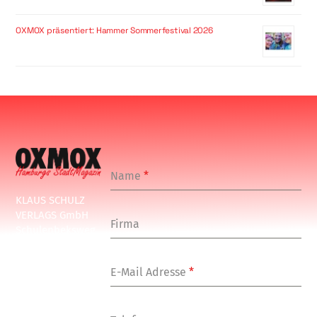
OXMOX präsentiert: Hammer Sommerfestival 2026
Name
*
KLAUS SCHULZ
VERLAGS GmbH
Firma
Schulenbeksweg
1
20535 Hamburg
E-Mail Adresse
*
Tel: +49-(0)-40-
24877-7