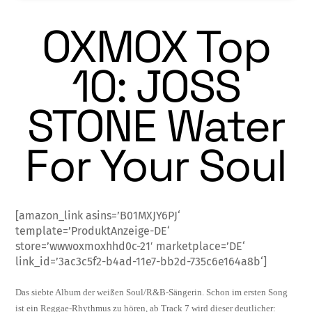
OXMOX Top
10: JOSS
STONE Water
For Your Soul
[amazon_link asins=’B01MXJY6PJ‘
template=’ProduktAnzeige-DE‘
store=’wwwoxmoxhhd0c-21′ marketplace=’DE‘
link_id=’3ac3c5f2-b4ad-11e7-bb2d-735c6e164a8b‘]
Das siebte Album der weißen Soul/R&B-Sängerin. Schon im ersten Song
ist ein Reg­gae-Rhythmus zu hören, ab Track 7 wird die­ser deutlicher: