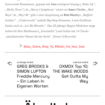
Groovende Rastamusic, gepa­art mit
Joss
souligem Gesang (
„Wake Up“
,
„Molly Town“
). In
„Harry’s Symphony“
zi­tiert sie
Inner Circle
s
„Bad
Boys“.
In
„Way Oh“
gibt´s
eine Anspielung an
Bob Marley
s
„Buffalo
Soldier“
.
„Underworld“
enthält Hip-Hop-Elemente, Latin-Einflüsse
finden sich in
„Let Me Breathe“
. Das 28-jährige Hippie-Mädchen singt
liebevoll über Marihu­ana (
„Sensimilla“
) und liefert mit 14 Tracks
„musikalisches Wasser für die Seele“.
(Stone’d Records)
,
,
#Joss_Stone
#top_10
#Water_For_Your_Soul
vorheriger Artikel
nächster Artikel
GREG BROOKS &
OXMOX Top 10:
SIMON LUPTON
THE WAKE WOODS
Freddie Mercury
Get Outta My
– Ein Leben In
Way
Eigenen Worten