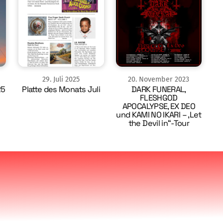
29
.
Juli
2025
20
.
November
2023
25
Platte des Monats Juli
DARK FUNERAL,
FLESHGOD
APOCALYPSE, EX DEO
und KAMI NO IKARI – ‚Let
the Devil in“-Tour