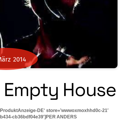
März
2014
 Empty House
’ProduktAnzeige-DE‘ store=’wwwoxmoxhhd0c-21′
e7-b434-cb36bdf04e39′]PER ANDERS