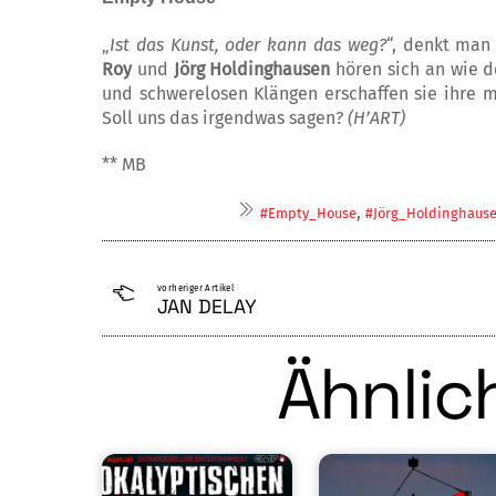
„
Ist das Kunst, oder kann das weg?
“, denkt man 
Roy
und
Jörg Holding­hau­sen
hören sich an wie de
und schwe­­­relosen Klängen erschaffen sie ihre m
Soll uns das irgendwas sagen?
(H’ART)
** MB
,
#Empty_House
#Jörg_Holding­hau­s
vorheriger Artikel
JAN DELAY
Ähnlich