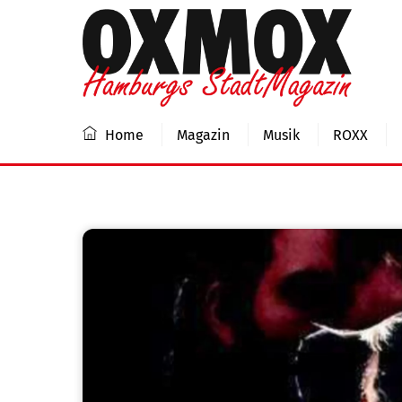
Skip
to
content
Home
Magazin
Musik
ROXX