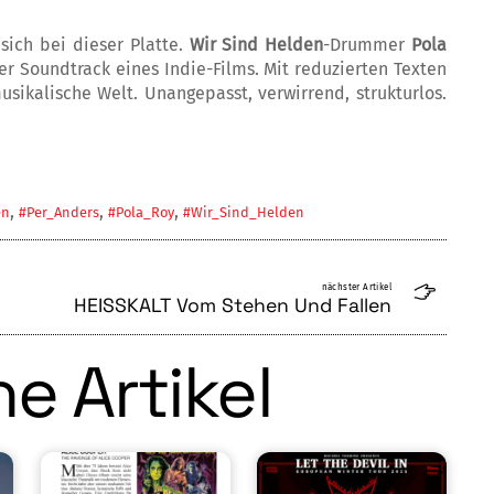
sich bei dieser Platte.
Wir Sind Helden
-Drummer
Pola
r Soundtrack eines In­­die-Films. Mit reduzierten Texten
u­sikalische Welt. Unangepasst, verwirrend, strukturlos.
,
,
,
en
#Per_Anders
#Pola_Roy
#Wir_Sind_Helden
nächster Artikel
HEISSKALT Vom Stehen Und Fallen
e Artikel