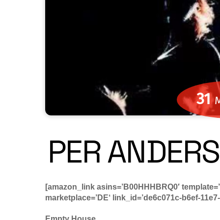
31
PER ANDERS
[amazon_link asins=’B00HHHBRQ0′ template=
marketplace=’DE‘ link_id=’de6c071c-b6ef-11
Empty House