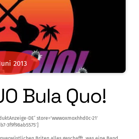
Juni
2013
O Bula Quo!
duktAnzeige-DE‘ store=’wwwoxmoxhhd0c-21′
b7-3f9f98ab5575′]
unverwüstlichen Briten alles geschafft, was eine Band