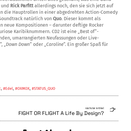
und
Rick Parfitt
allerdings noch, den sie sich jetzt auf
men die Hauptrollen in einer abgedrehten Action-Comedy
 Soundtrack natürlich von
Quo
. Dieser kommt als
n neue Kompositionen – da­runter deftige Rocker
kuriose Karibiknummern. CD2 ist eine „Best of“-
nden, umar­ran­gierten Neufassungen oder Live-
“, „
Down Down
“ oder „
Caroline
“. Ein großer Spaß für
,
,
,
c
#Edel
#OXMOX
#STATUS_QUO
nächster Artikel
FIGHT OR FLIGHT A Life By Design?