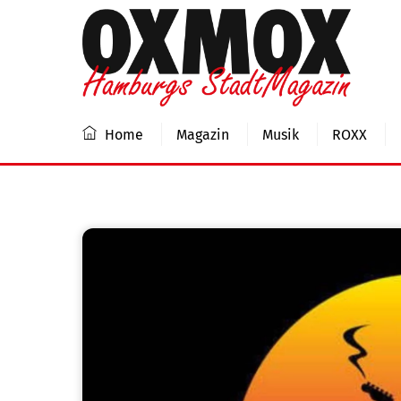
Skip
to
content
Home
Magazin
Musik
ROXX