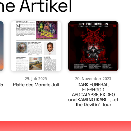
e Artikel
29
.
Juli
2025
20
.
November
2023
25
Platte des Monats Juli
DARK FUNERAL,
FLESHGOD
APOCALYPSE, EX DEO
und KAMI NO IKARI – ‚Let
the Devil in“-Tour