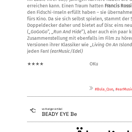
erreichen kann. Einen Traum hatten
Francis Rossi
den Fidschi-Inseln erfüllt haben – sie übernah
fürs Kino. Da sie sich selbst spielen, stammt der
Doppeldecker daher und bietet auf Disc eins neu
(„
GoGoGo
“, „
Run And Hide
“), aber auch ein paar 
Zusammenstellung mit eben­falls im Film zu höre
Versionen ihrer Klassiker wie „
Living On An Island
jeden Fan!
(earMusic/Edel)
★★★★ OKu
,
#Bula_Quo
#earMusi
vorheriger Artikel
BEADY EYE Be