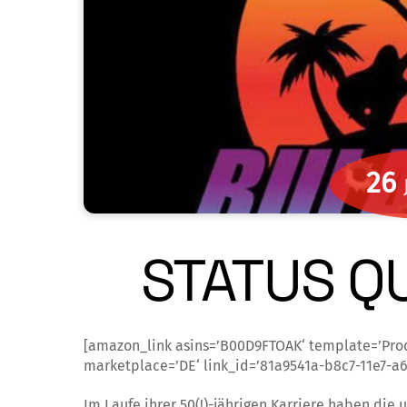
26
STATUS QU
[amazon_link asins=’B00D9FTOAK‘ template=’Pro
marketplace=’DE‘ link_id=’81a9541a-b8c7-11e7-a6
Im Laufe ihrer 50(!)-jährigen Karriere haben die 