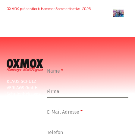
OXMOX präsentiert: Hammer Sommerfestival 2026
Name
*
KLAUS SCHULZ
VERLAGS GmbH
Firma
Schulenbeksweg
1
20535 Hamburg
E-Mail Adresse
*
Tel: +49-(0)-40-
24877-7
Fax: +49-(0)-40-
Telefon