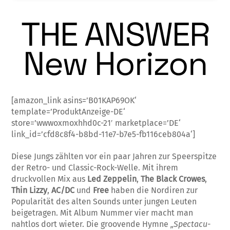
THE ANSWER
New Horizon
[amazon_link asins=’B01KAP69OK‘
template=’ProduktAnzeige-DE‘
store=’wwwoxmoxhhd0c-21′ marketplace=’DE‘
link_id=’cfd8c8f4-b8bd-11e7-b7e5-fb116ceb804a‘]
Diese Jungs zählten vor ein paar Jahren zur Speerspitze
der Retro- und Classic-Rock-Welle. Mit ihrem
druckvollen Mix aus
Led Zeppelin
,
The Black Crow­­­es
,
Thin Lizzy
,
AC/DC
und
Free
haben die Nordiren zur
Popu­la­rität des alten Sounds unter jungen Leu­ten
beigetragen. Mit Album Num­mer vier macht man
nahtlos dort wie­ter. Die groovende Hymne
„Spectacu­