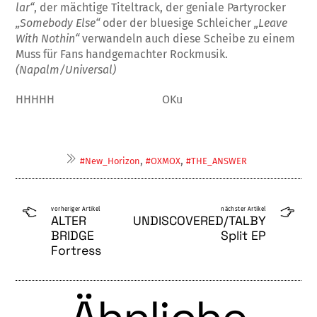
lar“
, der mächtige Titeltrack, der ge­niale Partyrocker
„Somebody Else“
oder der bluesige Schleicher
„Leave
With Nothin“
verwandeln auch diese Scheibe zu einem
Muss für Fans hand­gemachter Rockmusik.
(Napalm/Universal)
HHHHH OKu
,
,
#New_Horizon
#OXMOX
#THE_ANSWER
vorheriger Artikel
nächster Artikel
ALTER
UNDISCOVERED/TALBY
BRIDGE
Split EP
Fortress