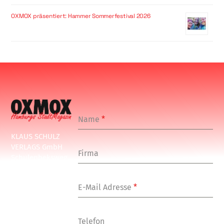
OXMOX präsentiert: Hammer Sommerfestival 2026
Name
*
KLAUS SCHULZ
VERLAGS GmbH
Firma
Schulenbeksweg
1
20535 Hamburg
E-Mail Adresse
*
Tel: +49-(0)-40-
24877-7
Fax: +49-(0)-40-
Telefon