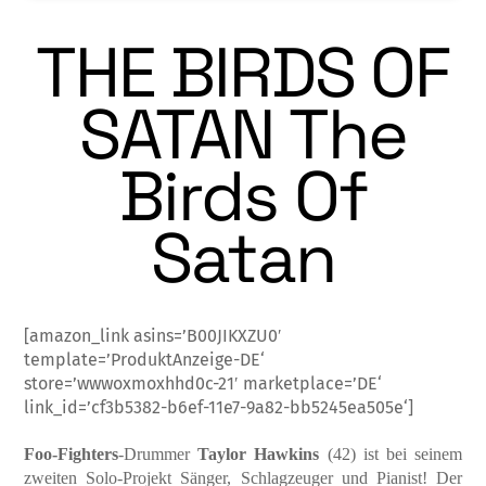
THE BIRDS OF
SATAN The
Birds Of
Satan
[amazon_link asins=’B00JIKXZU0′
template=’ProduktAnzeige-DE‘
store=’wwwoxmoxhhd0c-21′ marketplace=’DE‘
link_id=’cf3b5382-b6ef-11e7-9a82-bb5245ea505e‘]
Foo-Fighters
-Drummer
Taylor Hawkins
(42) ist bei seinem
zweiten Solo-Projekt Sänger, Schlagzeuger und Pianist! Der