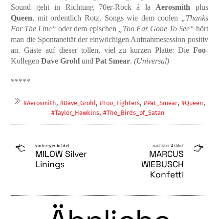
Sound geht in Richtung 70er-Rock á la
Aerosmith
plus
Queen
, mit ordentlich Rotz. Songs wie dem coolen
„Thanks
For The Line“
oder dem epischen
„Too Far Gone To See“
hört
man die Spontaneität der einwöchigen Aufnahmesession positiv
an. Gäste auf dieser tollen, viel zu kurzen Plat­te: Die
Foo
-
Kollegen
Dave Grohl
und
Pat Smear
.
(Universal)
*****
,
,
,
,
,
#Aerosmith
#Dave_Grohl
#Foo_Fighters
#Pat_Smear
#Queen
,
#Taylor_Hawkins
#The_Birds_of_Satan
vorheriger Artikel
nächster Artikel
MILOW Silver
MARCUS
Linings
WIEBUSCH
Konfetti