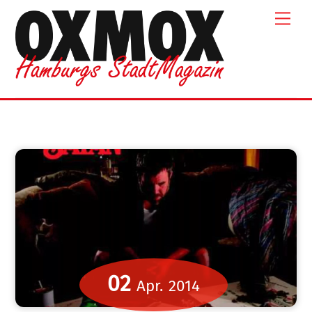
Skip
Men
to
content
02
Apr.
2014