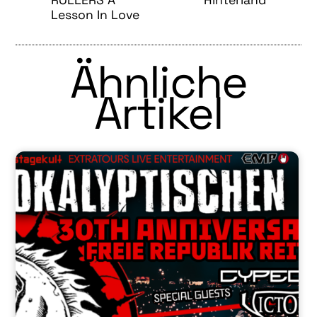
ROLLERS A
Hinterland
Lesson In Love
Ähnliche
Artikel