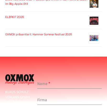
im Big-Apple-Stil
ELBRIOT 2026
OXMOX präsentiert: Hammer Sommerfestival 2026
Name
*
KLAUS SCHULZ
VERLAGS GmbH
Firma
Schulenbeksweg
1