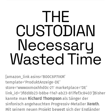
THE
CUSTODIAN
Necessary
Wasted Time
[amazon_link asins=’B00C6P7IKM‘
template=’ProduktAnzeige-DE‘
store=’wwwoxmoxhhd0c-21′ marketplace=’DE‘
link_id=’3fdd8b23-b8be-11e7-ab23-817fef3c8403′]Bisher
kannte man
Richard Thomp­son
als Sänger der
sinfonisch ange­hauchten Progressiv-Metaller
Xerath
.
Mit seinem neuen Projekt bewegt sich der Engländer