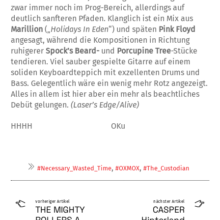
zwar immer noch im Prog-Bereich, allerdings auf
deutlich sanfteren Pfaden. Klanglich ist ein Mix aus
Marillion
(„
Holidays In Eden
“) und späten
Pink Floyd
angesagt, wäh­rend die Kompositionen in Richtung
ruhigerer
Spock’s Beard-
und
Porcu­pine
Tree
-Stücke
tendieren. Viel sau­ber gespielte Gitarre auf einem
soliden Keyboardteppich mit exzellenten Dru­ms und
Bass. Gelegentlich wäre ein wenig mehr Rotz angezeigt.
Alles in allem ist hier aber ein mehr als beacht­liches
Debüt gelungen.
(Laser’s Edge/Alive)
HHHH OKu
,
,
#Necessary_Wasted_Time
#OXMOX
#The_Custodian
vorheriger Artikel
nächster Artikel
THE MIGHTY
CASPER