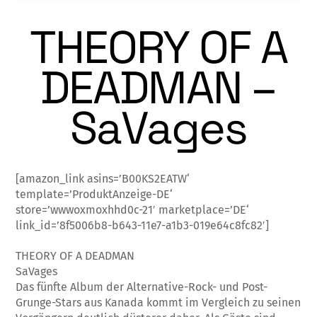
THEORY OF A
DEADMAN –
SaVages
[amazon_link asins=’B00KS2EATW‘
template=’ProduktAnzeige-DE‘
store=’wwwoxmoxhhd0c-21′ marketplace=’DE‘
link_id=’8f5006b8-b643-11e7-a1b3-019e64c8fc82′]
THEORY OF A DEADMAN
SaVages
Das fünfte Album der Alternative-Rock- und Post-
Grunge-Stars aus Kanada kommt im Vergleich zu seinen