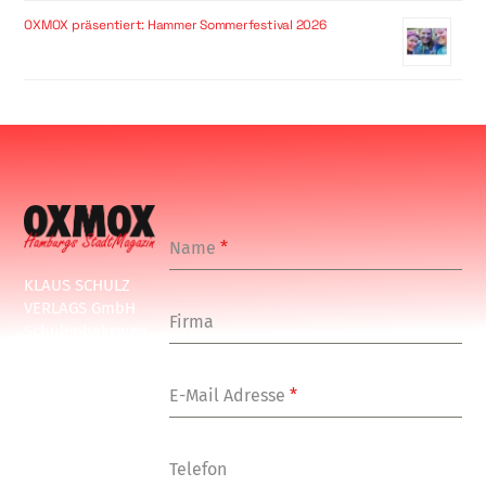
OXMOX präsentiert: Hammer Sommerfestival 2026
Name
*
KLAUS SCHULZ
VERLAGS GmbH
Firma
Schulenbeksweg
1
20535 Hamburg
E-Mail Adresse
*
Tel: +49-(0)-40-
24877-7
Fax: +49-(0)-40-
Telefon