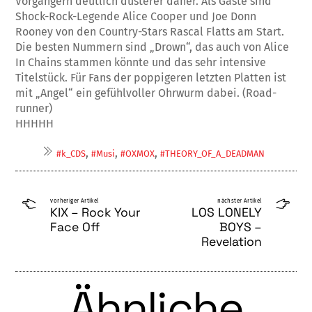
Vorgängern deutlich düs­terer daher. Als Gäste sind
Shock-Rock-Le­gende Alice Cooper und Joe Donn
Rooney von den Country-Stars Rascal Flatts am Start.
Die besten Nummern sind „Drown“, das auch von Alice
In Chains stammen kön­nte und das sehr intensive
Titelstück. Für Fa­ns der poppigeren letzten Platten ist
mit „An­gel“ ein gefühlvoller Ohrwurm dabei. (Road­
runner)
HHHHH
,
,
,
#k_CDS
#Musi
#OXMOX
#THEORY_OF_A_DEADMAN
vorheriger Artikel
nächster Artikel
KIX – Rock Your
LOS LONELY
Face Off
BOYS –
Revelation
Ähnliche