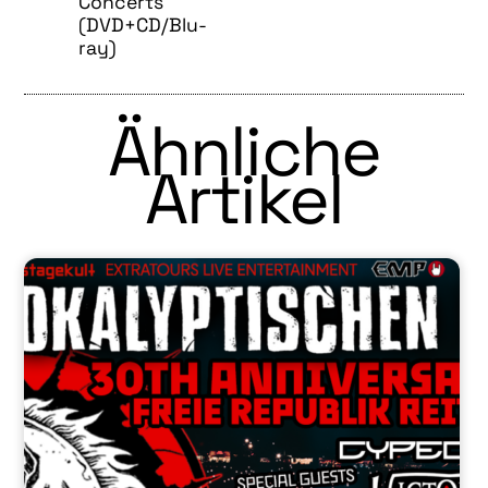
Concerts
(DVD+CD/Blu-
ray)
Ähnliche
Artikel