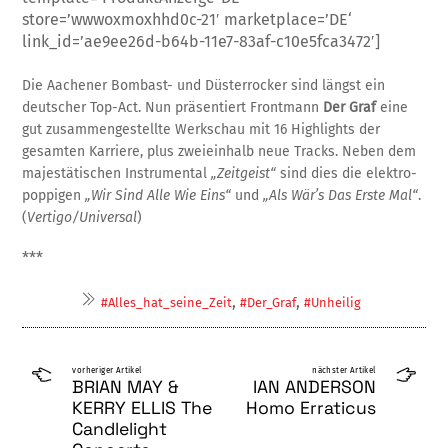
store=’wwwoxmoxhhd0c-21′ marketplace=’DE‘
link_id=’ae9ee26d-b64b-11e7-83af-c10e5fca3472′]
Die Aachener Bombast- und Düsterrocker sind längst ein
deutscher Top-Act. Nun prä­sentiert Frontmann
Der Graf
eine
gut zusam­mengestellte Werkschau mit 16 Highlights der
gesamten Karriere, plus zwei­einhalb neue Tracks. Neben dem
majestä­tischen Instru­mental
„Zeitgeist“
sind dies die elektro-
pop­pigen
„Wir Sind Alle Wie Eins“
und
„Als Wär’s Das Erste Mal“
.
(
Vertigo/Universal
)
***
,
,
#Alles_hat_seine_Zeit
#Der_Graf
#Unheilig
vorheriger Artikel
nächster Artikel
BRIAN MAY &
IAN ANDERSON
KERRY ELLIS The
Homo Erraticus
Candlelight