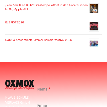
„New York Slice Club“: Pizzatempel öffnet in den Alsterarkaden
im Big-Apple-Stil
ELBRIOT 2026
OXMOX präsentiert: Hammer Sommerfestival 2026
Name
*
KLAUS SCHULZ
VERLAGS GmbH
Firma