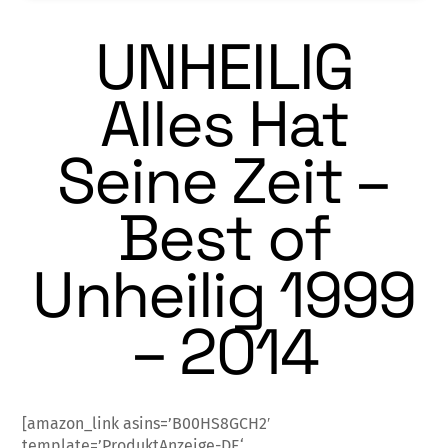
UNHEILIG
Alles Hat
Seine Zeit –
Best of
Unheilig 1999
– 2014
[amazon_link asins=’B00HS8GCH2′
template=’ProduktAnzeige-DE‘