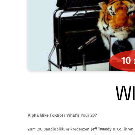
10
W
Alpha Mike Foxtrot / What’s Your 20?
Zum 20. Bandjubiläum kredenzen
Jeff Twee­dy
& Co. ihren 