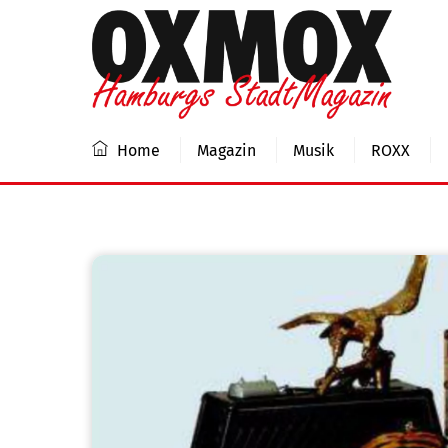
Skip
to
content
Home
Magazin
Musik
ROXX