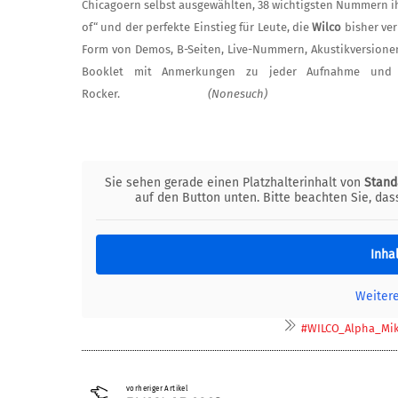
Chicagoern selbst ausgewählten, 38 wichtigs­ten Nummern ihr
of“ und der perfekte Einstieg für Leute, die
Wil­co
bisher ve
Form von Demos, B-Seiten, Live-Nummern, Akustikversionen u
Booklet mit Anmerkungen zu jeder Aufnah­me und 
Rocker.
(Nonesuch)
Sie sehen gerade einen Platzhalterinhalt von
Stand
auf den Button unten. Bitte beachten Sie, da
Inha
Weiter
#WILCO_Alpha_Mik
vorheriger Artikel