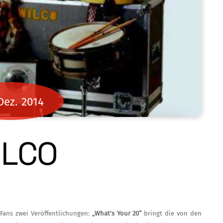
Dez.
2014
ILCO
Fans zwei Veröffentlichung­en:
„What’s Your 20“
bringt die von den