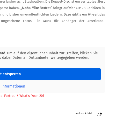
er bisher acht Studioalben. Die Doppel-Disc ist ein veritables „Best
rpasst haben.
„Alpha Mike Fox­trot“
bringt auf vier CDs 78 Raritäten in
nd bisher unveröffentlich­ten Liedern. Dazu gibt´s ein 64-seitiges
ungesehene Fotos. Ein Muss für An­hänger der Americana-
ard
. Um auf den eigentlichen Inhalt zuzugreifen, klicken Sie
ss dabei Daten an Drittanbieter weitergegeben werden.
lt entsperren
e Informationen
e_Foxtrot_/_What’s_Your_20?
nächster Artikel