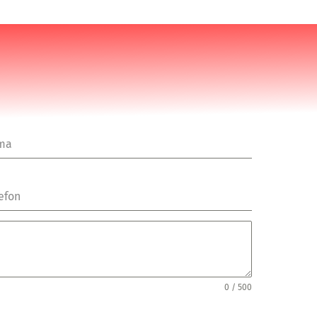
rma
efon
0 / 500