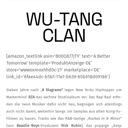
WU-TANG
CLAN
[amazon_textlink asin=’B00Q877JTY‘ text=’A Better
Tomorrow‘ template=’ProduktAnzeige-DE‘
store=’wwwoxmoxhhd0c-21′ marketplace=’DE‘
link_id=’6fae44dc-b5b1-11e7-b639-65b618d09186′]
Sieben Jahre nach „
8 Diagrams”
legen New Yorks HipHopper um
Mastermind
RZA
das sechste Studioalbum vor. Das Rap-Rad erfin­
den die neun Musiker dafür nicht neu, begnü­gen sich allerdings
auch nicht damit, weiter­hin Songs um Samples aus alten Kung-Fu-
Filmen zu bauen. Tracks wie das R&B-las­tige „
Ruckus In B Minor“
(von
Beastie
–
Boys
-Produzent
Rick Rubin
), das poppige
„Keep