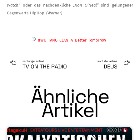
Watch“
oder das nachdenkliche
„Ron O’Neal“
sind gelungener
Gegenwarts-Hip­Hop.
(Warner)
#WU_TANG_CLAN_A_Better_Tomorrow
vorheriger Artikel
nächster Artikel
TV ON THE RADIO
DEUS
Ähnliche
Artikel