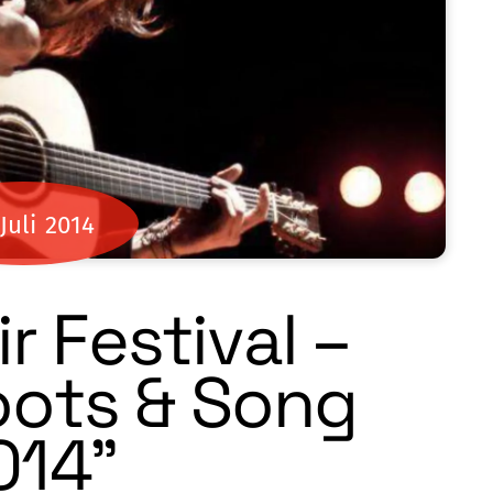
Juli
2014
r Festival –
oots & Song
014”