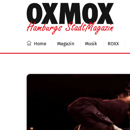
Skip
to
content
Home
Magazin
Musik
ROXX