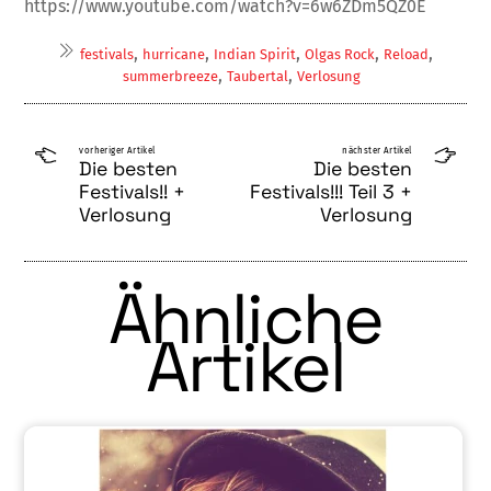
https://www.youtube.com/watch?v=6w6ZDm5QZ0E
,
,
,
,
,
festivals
hurricane
Indian Spirit
Olgas Rock
Reload
,
,
summerbreeze
Taubertal
Verlosung
vorheriger Artikel
nächster Artikel
Die besten
Die besten
Festivals!! +
Festivals!!! Teil 3 +
Verlosung
Verlosung
Ähnliche
Artikel