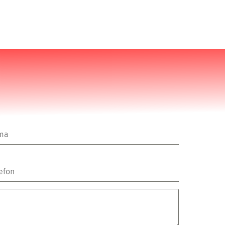
rma
efon