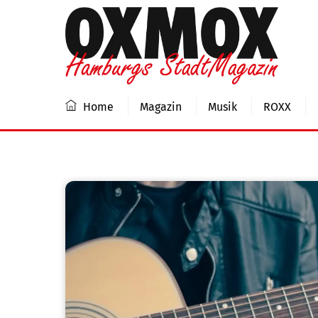
Skip
to
content
Home
Magazin
Musik
ROXX