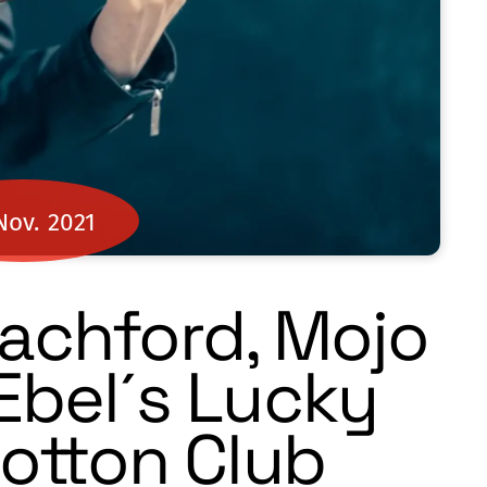
Nov.
2021
oachford, Mojo
Ebel´s Lucky
otton Club