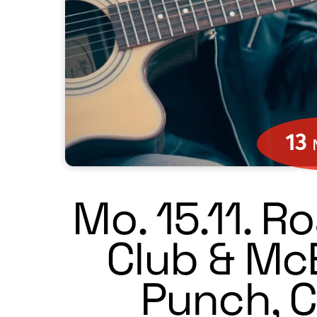
13
Mo. 15.11. R
Club & Mc
Punch, C