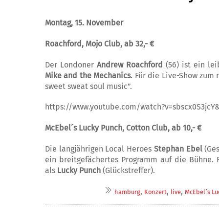
Montag, 15. November
Roachford, Mojo Club, ab 32,- €
Der Londoner
Andrew Roachford
(56)
ist ein l
Mike and the Mechanics
. Für die Live-Show zu
sweet sweat soul music”.
https://www.youtube.com/watch?v=sbscx0S3jcY
McEbel´s Lucky Punch, Cotton Club, ab 10,- €
Die langjährigen Local Heroes
Stephan Ebel
(Ges
ein breitgefächertes Programm auf die Bühne. F
als
Lucky Punch
(Glückstreffer).
,
,
,
hamburg
Konzert
live
McEbel´s Lu