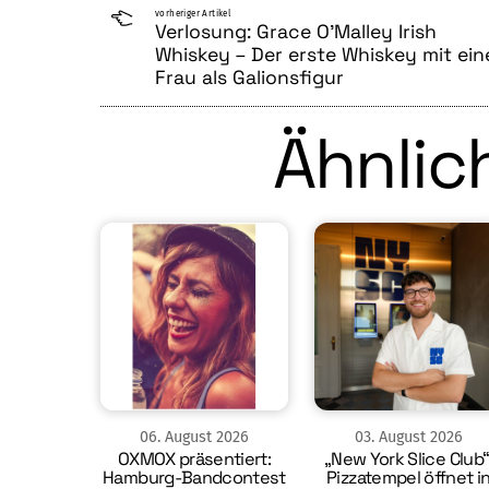
vorheriger Artikel
Verlosung: Grace O’Malley Irish
Whiskey – Der erste Whiskey mit ein
Frau als Galionsfigur
Ähnlich
06
.
August
2026
03
.
August
2026
OXMOX präsentiert:
„New York Slice Club“
Hamburg-Bandcontest
Pizzatempel öffnet i