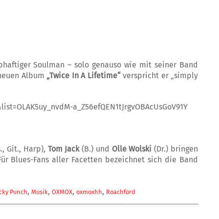
eibhaftiger Soulman – solo genauso wie mit seiner Band
m neuen Album
„Twice In A Lifetime“
verspricht er „simply
&list=OLAK5uy_nvdM-a_Z56efQEN1tJrgvOBAcUsGoV91Y
., Git., Harp),
Tom Jack
(B.) und
Olle Wolski
(Dr.) bringen
ür Blues-Fans aller Facetten bezeichnet sich die Band
,
,
,
,
cky Punch
Musik
OXMOX
oxmoxhh
Roachford