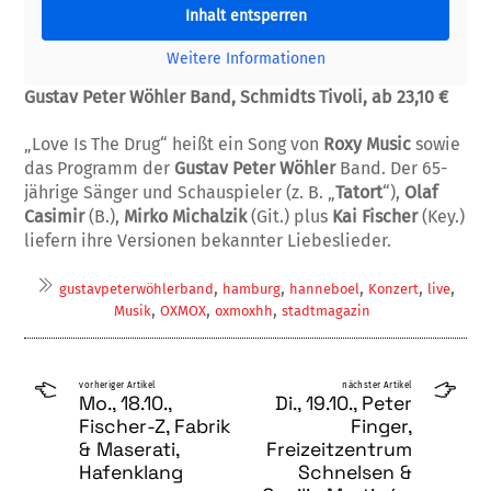
Inhalt entsperren
Weitere Informationen
Gustav Peter Wöhler Band, Schmidts Tivoli, ab 23,10 €
„
Love Is The Drug“
heißt ein Song von
Roxy Music
sowie
das Programm der
Gustav Peter Wöhler
Band. Der 65-
jährige Sänger und Schauspieler (z. B.
„
Tatort
“
),
Olaf
Casimir
(B.),
Mirko Michalzik
(Git.) plus
Kai Fischer
(Key.)
liefern ihre Versionen bekannter Liebeslieder.
,
,
,
,
,
gustavpeterwöhlerband
hamburg
hanneboel
Konzert
live
,
,
,
Musik
OXMOX
oxmoxhh
stadtmagazin
vorheriger Artikel
nächster Artikel
Mo., 18.10.,
Di., 19.10., Peter
Fischer-Z, Fabrik
Finger,
& Maserati,
Freizeitzentrum
Hafenklang
Schnelsen &