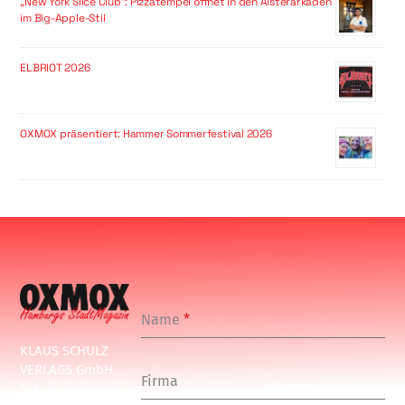
„New York Slice Club“: Pizzatempel öffnet in den Alsterarkaden
im Big-Apple-Stil
ELBRIOT 2026
OXMOX präsentiert: Hammer Sommerfestival 2026
Name
*
KLAUS SCHULZ
VERLAGS GmbH
Firma
Schulenbeksweg