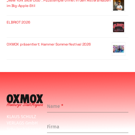
„New York Slice Club“: Pizzatempel öffnet in den Alsterarkaden
im Big-Apple-Stil
ELBRIOT 2026
OXMOX präsentiert: Hammer Sommerfestival 2026
Name
*
KLAUS SCHULZ
VERLAGS GmbH
Firma
Schulenbeksweg