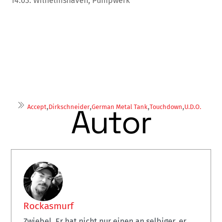
14.03. Wilhelmshaven, Pumpwerk
,
,
,
,
Autor
Accept
Dirkschneider
German Metal Tank
Touchdown
U.D.O.
Rockasmurf
Zwiebel. Er hat nicht nur einen an selbiger, er