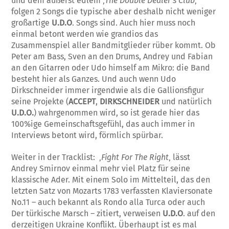
und dem äußerst edlem ‚
The Double Dealer’s Club
‚
folgen 2 Songs die typische aber deshalb nicht weniger
großartige
U.D.O
. Songs sind. Auch hier muss noch
einmal betont werden wie grandios das
Zusammenspiel aller Bandmitglieder rüber kommt. Ob
Peter am Bass, Sven an den Drums, Andrey und Fabian
an den Gitarren oder Udo himself am Mikro: die Band
besteht hier als Ganzes. Und auch wenn Udo
Dirkschneider immer irgendwie als die Gallionsfigur
seine Projekte (
ACCEPT
,
DIRKSCHNEIDER
und natürlich
U.D.O.
) wahrgenommen wird, so ist gerade hier das
100%ige Gemeinschaftsgefühl, das auch immer in
Interviews betont wird, förmlich spürbar.
Weiter in der Tracklist: ‚
Fight For The Right
‚ lässt
Andrey Smirnov einmal mehr viel Platz für seine
klassische Ader. Mit einem Solo im Mittelteil, das den
letzten Satz von Mozarts 1783 verfassten Klaviersonate
No.11 – auch bekannt als Rondo alla Turca oder auch
Der türkische Marsch – zitiert, verweisen
U.D.O
. auf den
derzeitigen Ukraine Konflikt. Überhaupt ist es mal