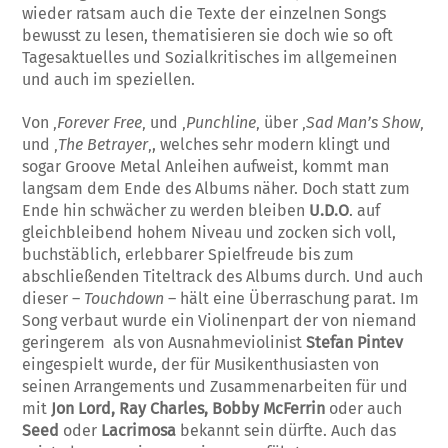
wieder ratsam auch die Texte der einzelnen Songs
bewusst zu lesen, thematisieren sie doch wie so oft
Tagesaktuelles und Sozialkritisches im allgemeinen
und auch im speziellen.
Von ‚
Forever Free
‚ und ‚
Punchline
‚ über ‚
Sad Man’s Show
‚
und ‚
The Betrayer
‚, welches sehr modern klingt und
sogar Groove Metal Anleihen aufweist, kommt man
langsam dem Ende des Albums näher. Doch statt zum
Ende hin schwächer zu werden bleiben
U.D.O
. auf
gleichbleibend hohem Niveau und zocken sich voll,
buchstäblich, erlebbarer Spielfreude bis zum
abschließenden Titeltrack des Albums durch. Und auch
dieser –
Touchdown
– hält eine Überraschung parat. Im
Song verbaut wurde ein Violinenpart der von niemand
geringerem als von Ausnahmeviolinist
Stefan Pintev
eingespielt wurde, der für Musikenthusiasten von
seinen Arrangements und Zusammenarbeiten für und
mit
Jon Lord, Ray Charles, Bobby McFerrin
oder auch
Seed
oder
Lacrimosa
bekannt sein dürfte. Auch das