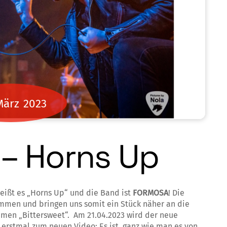
März
2023
– Horns Up
heißt es „Horns Up“ und die Band ist
FORMOSA
! Die
mmen und bringen uns somit ein Stück näher an die
men „Bittersweet“. Am 21.04.2023 wird der neue
n erstmal zum neuen Video: Es ist, ganz wie man es von