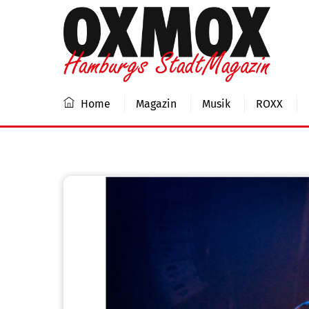
Skip
to
content
Home
Magazin
Musik
ROXX