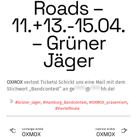
Roads –
11.+13.-15.04.
– Grüner
Jäger
OXMOX
verlost Tickets! Schickt uns eine Mail mit dem
Stichwort „Bandcontest“ an
ge
*****
@
*****
hh.de
!
,
,
,
#Grüner_Jäger
#Hamburg_Bandcontest
#OXMOX_präsentiert
#Viertelfinale
vorheriger Artikel
nächster Artikel
OXMOX
OXMOX