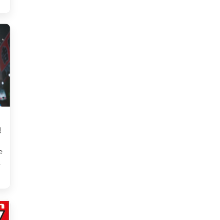
!
e
…