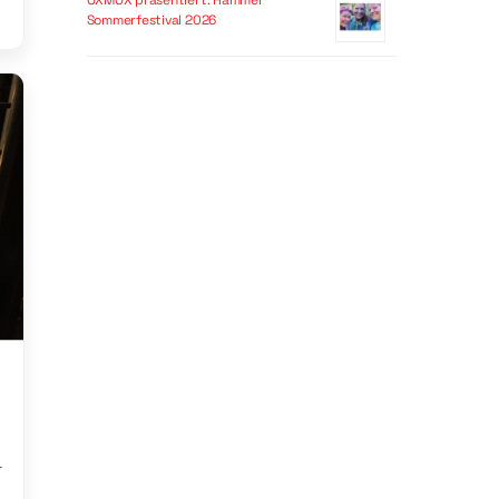
OXMOX präsentiert: Hammer
Sommerfestival 2026
r