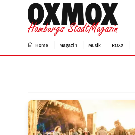
Skip
to
content
Home
Magazin
Musik
ROXX