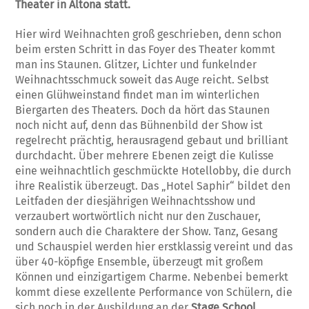
Theater in Altona statt.
Hier wird Weihnachten groß geschrieben, denn schon
beim ersten Schritt in das Foyer des Theater kommt
man ins Staunen. Glitzer, Lichter und funkelnder
Weihnachtsschmuck soweit das Auge reicht. Selbst
einen Glühweinstand findet man im winterlichen
Biergarten des Theaters. Doch da hört das Staunen
noch nicht auf, denn das Bühnenbild der Show ist
regelrecht prächtig, herausragend gebaut und brilliant
durchdacht. Über mehrere Ebenen zeigt die Kulisse
eine weihnachtlich geschmückte Hotellobby, die durch
ihre Realistik überzeugt. Das „Hotel Saphir“ bildet den
Leitfaden der diesjährigen Weihnachtsshow und
verzaubert wortwörtlich nicht nur den Zuschauer,
sondern auch die Charaktere der Show. Tanz, Gesang
und Schauspiel werden hier erstklassig vereint und das
über 40-köpfige Ensemble, überzeugt mit großem
Können und einzigartigem Charme. Nebenbei bemerkt
kommt diese exzellente Performance von Schülern, die
sich noch in der Ausbildung an der
Stage School