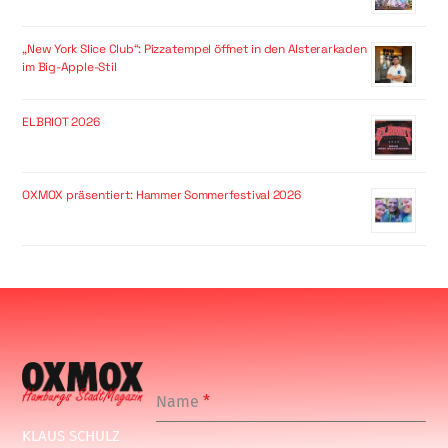
„New York Slice Club“: Pizzatempel öffnet in den Alsterarkaden
im Big-Apple-Stil
ELBRIOT 2026
OXMOX präsentiert: Hammer Sommerfestival 2026
Name
*
KLAUS SCHULZ