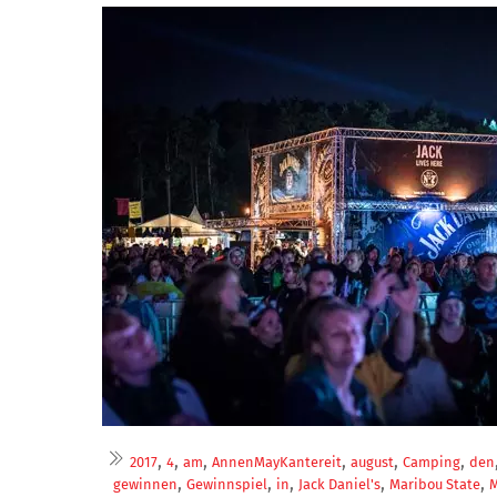
,
,
,
,
,
,
2017
4
am
AnnenMayKantereit
august
Camping
den
,
,
,
,
,
gewinnen
Gewinnspiel
in
Jack Daniel's
Maribou State