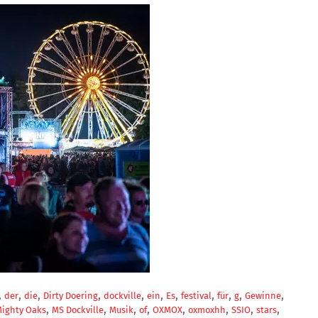
,
,
,
,
,
,
,
,
,
,
,
der
die
Dirty Doering
dockville
ein
Es
festival
für
g
Gewinne
,
,
,
,
,
,
,
,
Mighty Oaks
MS Dockville
Musik
of
OXMOX
oxmoxhh
SSIO
stars