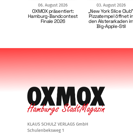
06
.
August
2026
03
.
August
2026
OXMOX präsentiert:
„New York Slice Club“
Hamburg-Bandcontest
Pizzatempel öffnet i
Finale 2026
den Alsterarkaden i
Big-Apple-Stil
KLAUS SCHULZ VERLAGS GmbH
Schulenbeksweg 1