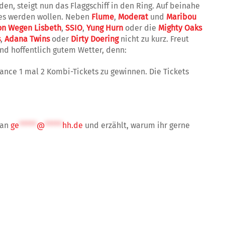
en, steigt nun das Flaggschiff in den Ring. Auf beinahe
 es werden wollen. Neben
Flume
,
Moderat
und
Maribou
on Wegen Lisbeth
,
SSIO
,
Yung Hurn
oder die
Mighty Oaks
s
,
Adana Twins
oder
Dirty Doering
nicht zu kurz. Freut
und hoffentlich gutem Wetter, denn:
hance 1 mal 2 Kombi-Tickets zu gewinnen. Die Tickets
 an
ge
*****
@
*****
hh.de
und erzählt, warum ihr gerne