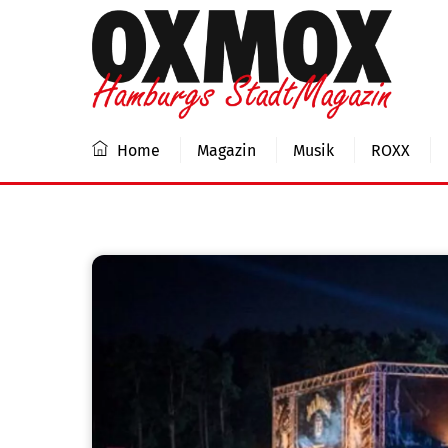
Skip
to
content
Home
Magazin
Musik
ROXX