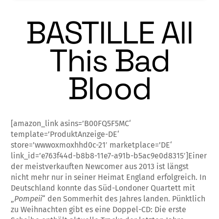
BASTILLE All
This Bad
Blood
[amazon_link asins=’B00FQ5F5MC‘
template=’ProduktAnzeige-DE‘
store=’wwwoxmoxhhd0c-21′ marketplace=’DE‘
link_id=’e763f44d-b8b8-11e7-a91b-b5ac9e0d8315′]Einer
der meistverkauften Newcomer aus 2013 ist längst
nicht mehr nur in seiner Heimat England erfolgreich. In
Deutschland konn­­­te das Süd-Londoner Quartett mit
„
Pom­peii
“ den Sommerhit des Jahres landen. Pünkt­­lich
zu Weihnachten gibt es eine Dop­pel-CD: Die erste