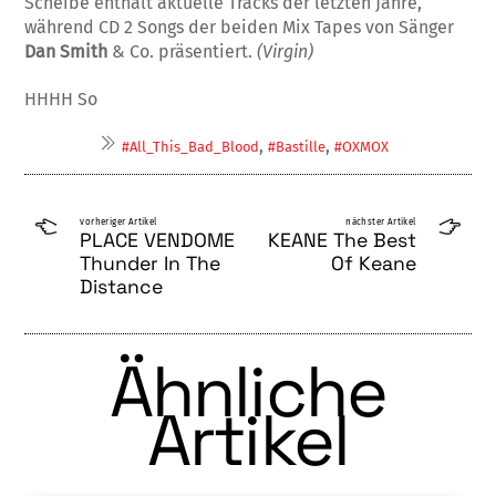
Scheibe enthält aktu­el­le Tracks der letzten Jahre,
während CD 2 Son­gs der beiden Mix Tapes von Sänger
Dan Smi­th
& Co. präsentiert.
(Virgin)
HHHH So
,
,
#All_This_Bad_Blood
#Bastille
#OXMOX
vorheriger Artikel
nächster Artikel
PLACE VENDOME
KEANE The Best
Thunder In The
Of Keane
Distance
Ähnliche
Artikel