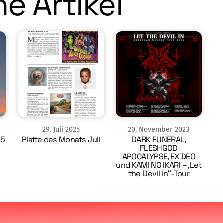
e Artikel
29
.
Juli
2025
20
.
November
2023
25
Platte des Monats Juli
DARK FUNERAL,
FLESHGOD
APOCALYPSE, EX DEO
und KAMI NO IKARI – ‚Let
the Devil in“-Tour