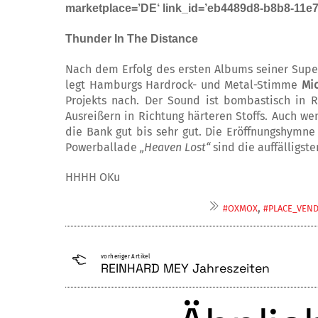
marketplace=’DE‘ link_id=’eb4489d8-b8b8-11
Thunder In The Distance
Nach dem Erfolg des ersten Albums seiner Sup
legt Hamburgs Hardrock- und Metal-Stimme
Mi
Projekts nach. Der Sound ist bombastisch in 
Ausreißern in Richtung härteren Stoffs. Auch wen
die Bank gut bis sehr gut. Die Eröffnungshymn
Powerballade
„Heaven Lost“
sind die auf­fälligst
HHHH OKu
,
#OXMOX
#PLACE_VEN
vorheriger Artikel
REINHARD MEY Jahreszeiten