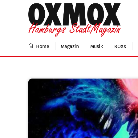
Skip
to
content
Home
Magazin
Musik
ROXX