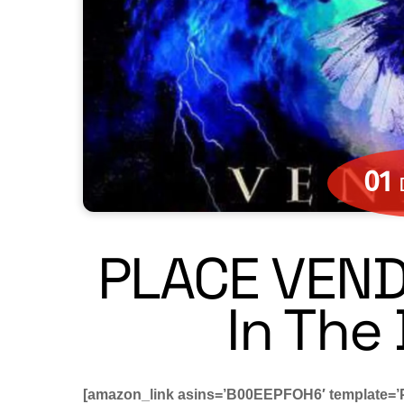
01
PLACE VEN
In The
[amazon_link asins=’B00EEPFOH6′ template=