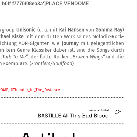
e7-b6ff-f7776f08ea3a‘]PLACE VENDOME
ergroup
Unisonic
(u. a. mit
Kai Hansen
von
Gamma Ray
)
chael Kiske
mit dem drit­­ten Werk seines Melodic-Rock-
Richtung AOR-Giganten wie
Journey
mit gelegent­lich­­en
n kein Genre-Klas­siker da­bei ist, sind die Songs durch
e
„Talk To Me“
, der flotte Rocker
„Broken Wings“
und die
en Exemplare. (
Frontiers/Soulfood
)
,
DOME
#Thunder_In_The_Distance
nächster Artikel
BASTILLE All This Bad Blood