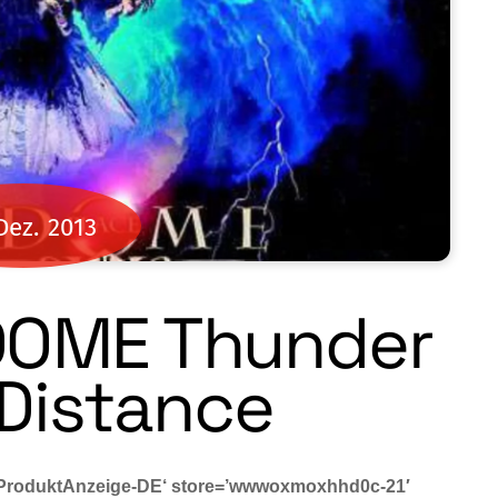
Dez.
2013
DOME Thunder
 Distance
’ProduktAnzeige-DE‘ store=’wwwoxmoxhhd0c-21′