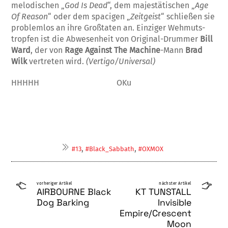
melodischen „
God Is Dead
“, dem majestätischen „
Age
Of Reason
“ oder dem spacigen „
Zeitgeist
“ schließ­en sie
pro­blemlos an ihre Großtaten an. Ein­ziger Weh­muts­
tropfen ist die Ab­we­­sen­heit von Original-Drummer
Bill
Ward
, der von
Rage Against The Ma­chine
-Mann
Brad
Wilk
ver­treten wird.
(Vertigo/Universal)
HHHHH OKu
,
,
#13
#Black_Sabbath
#OXMOX
vorheriger Artikel
nächster Artikel
AIRBOURNE Black
KT TUNSTALL
Dog Barking
Invisible
Empire/Crescent
Moon