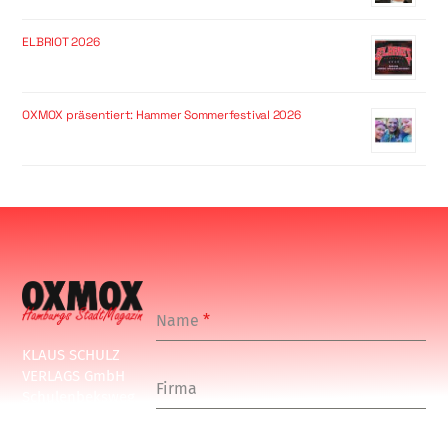
ELBRIOT 2026
OXMOX präsentiert: Hammer Sommerfestival 2026
Name
*
KLAUS SCHULZ
VERLAGS GmbH
Firma
Schulenbeksweg
1
20535 Hamburg