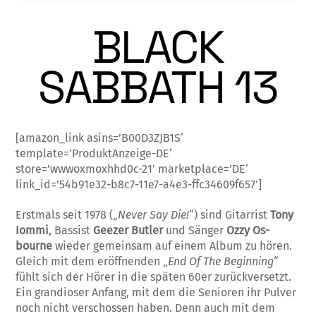
BLACK
SABBATH 13
[amazon_link asins=’B00D3ZJB1S‘
template=’ProduktAnzeige-DE‘
store=’wwwoxmoxhhd0c-21′ marketplace=’DE‘
link_id=’54b91e32-b8c7-11e7-a4e3-ffc34609f657′]
Erstmals seit 1978 („
Never Say Die!
“) sind Gitarrist
Tony
Iommi
, Bassist
Gee­­zer Butler
und Sänger
Ozzy Os­
bourne
wieder gemeinsam auf einem Album zu hören.
Gleich mit dem er­öffnenden „
End Of The Beginning
“
fühlt sich der Hörer in die späten 60er zurück­ver­setzt.
Ein grandioser Anfang, mit dem die Senioren ihr Pulver
noch nicht verschossen haben. Denn auch mit dem