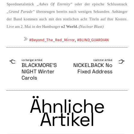
Speedmetalstü­ck
„Ashes Of Eternity“
oder der epische Schlusstrack
„Grand Parade“
überzeugen bereits nach wenigen Sekunden. Anhänger
der Band kommen auch mit den restlichen acht Titeln auf ihre Kosten.
Live am 2. Mai in der Hamburger
o2 World.
(Nuclear Blast)
,
#Beyond_The_Red_Mirror
#BLIND_GUARDIAN
vorheriger Artikel
nächster Artikel
BLACKMORE’S
NICKELBACK No
NIGHT Winter
Fixed Address
Carols
Ähnliche
Artikel