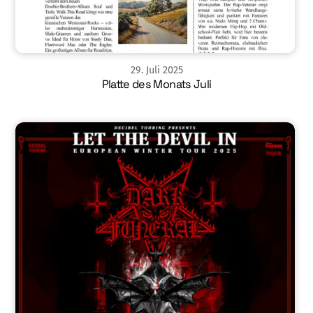
29
.
Juli
2025
Platte des Monats Juli