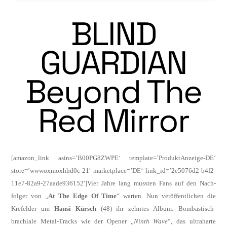
BLIND
GUARDIAN
Beyond The
Red Mirror
[amazon_link asins=’B00PG8ZWPE‘ template=’ProduktAnzeige-DE‘
store=’wwwoxmoxhhd0c-21′ marketplace=’DE‘ link_id=’2e5076d2-b4f2-
11e7-82a9-27aade936152′]Vier Jahre lang mussten Fans auf den Nach­
folger von „
At The Edge Of Time
“ warten. Nun veröffentlichen die
Krefelder um
Hansi Kürsch
(48) ihr zehntes Album: Bombas­tisch-
brachiale Metal-Tracks wie der Opener „
Ninth Wave
“, das ultraharte