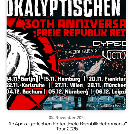
05
.
November
2025
Die Apokalyptischen Reiter „Freie Republik Reitermania“
Tour 2025