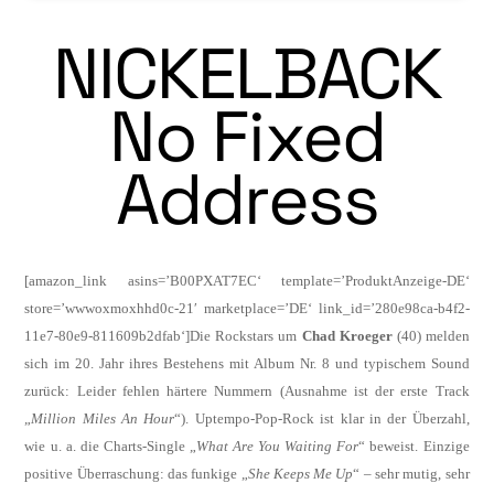
NICKELBACK
No Fixed
Address
[amazon_link asins=’B00PXAT7EC‘ template=’ProduktAnzeige-DE‘
store=’wwwoxmoxhhd0c-21′ marketplace=’DE‘ link_id=’280e98ca-b4f2-
11e7-80e9-811609b2dfab‘]Die Rockstars um
Chad Kroeger
(40) mel­den
sich im 20. Jahr ihres Bestehens mit Al­bum Nr. 8 und typischem Sound
zurück: Lei­der fehlen härtere Nummern (Ausnahme ist der erste Track
„
Million Miles An Hour
“). Uptempo-Pop-Rock ist klar in der Überzahl,
wie u. a. die Charts-Single „
What Are You Waiting For
“ beweist. Einzige
positive Über­raschung: das funkige „
She Keeps Me Up
“ – sehr mutig, sehr