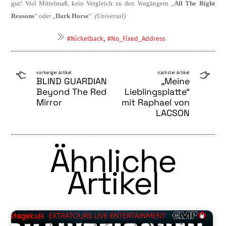
gut! Viel Mittelmaß, kein Vergleich zu den Vorgängern „
All The Right
Reasons
“ oder „
Dark Horse
“.
(Universal)
,
#Nickelback
#No_Fixed_Address
vorheriger Artikel
nächster Artikel
BLIND GUARDIAN
„Meine
Beyond The Red
Lieblingsplatte“
Mirror
mit Raphael von
LACSON
Ähnliche
Artikel