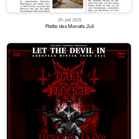
29
.
Juli
2025
Platte des Monats Juli