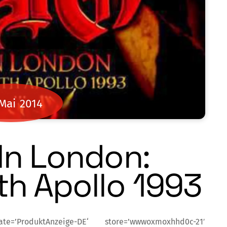
Mai
2014
 In London:
h Apollo 1993
e=’ProduktAnzeige-DE‘ store=’wwwoxmoxhhd0c-21′