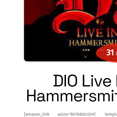
31
DIO Live
Hammersmit
[amazon_link asins=’B01K8QUQYK‘ templat