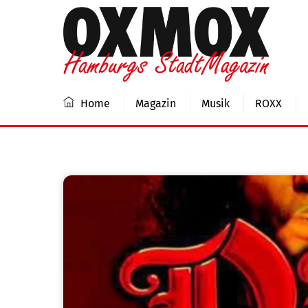
Skip
to
content
Home
Magazin
Musik
ROXX