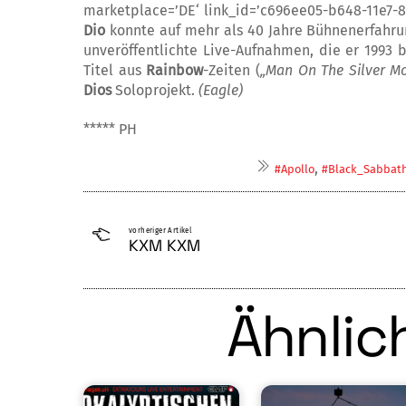
marketplace=’DE‘ link_id=’c696ee05-b648-11e7-
Dio
konnte auf mehr als 40 Jahre Bühnenerfah­run
unveröffentlichte Live-Auf­nahmen, die er 1993
Titel aus
Rainbow
-Zeiten (
„Man On The Silver M
Dios
Soloprojekt.
(Eagle)
***** PH
,
#Apollo
#Black_Sabbat
vorheriger Artikel
KXM KXM
Ähnlich