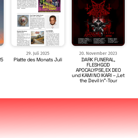
29
.
Juli
2025
20
.
November
2023
25
Platte des Monats Juli
DARK FUNERAL,
FLESHGOD
APOCALYPSE, EX DEO
und KAMI NO IKARI – ‚Let
the Devil in“-Tour