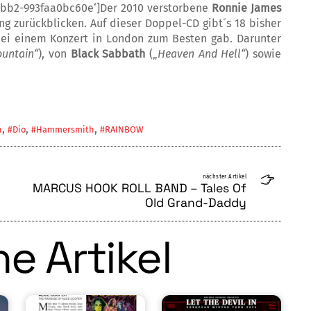
8bb2-993faa0bc60e‘]Der 2010 verstorbene
Ronnie James
g zurückblicken. Auf dieser Doppel-CD gibt´s 18 bisher
 bei einem Konzert in London zum Besten gab. Darunter
ountain“
), von
Black Sabbath
(„
Heaven And Hell“
) sowie
,
,
,
h
#Dio
#Hammersmith
#RAINBOW
nächster Artikel
MARCUS HOOK ROLL BAND – Tales Of
Old Grand-Daddy
e Artikel