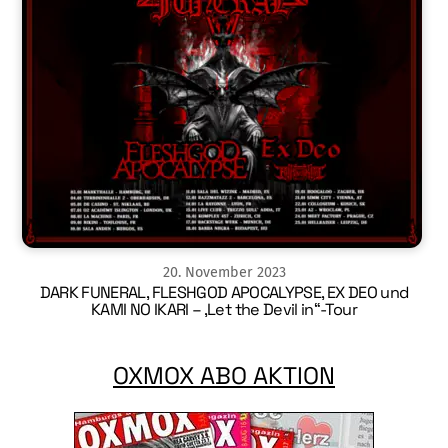
20
.
November
2023
DARK FUNERAL, FLESHGOD APOCALYPSE, EX DEO und
KAMI NO IKARI – ‚Let the Devil in“-Tour
OXMOX ABO AKTION