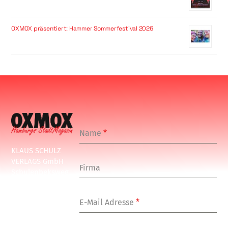
OXMOX präsentiert: Hammer Sommerfestival 2026
Name
*
KLAUS SCHULZ
VERLAGS GmbH
Firma
Schulenbeksweg
1
20535 Hamburg
E-Mail Adresse
*
Tel: +49-(0)-40-
24877-7