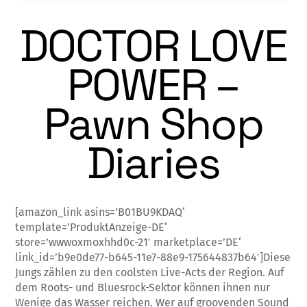
DOCTOR LOVE
POWER –
Pawn Shop
Diaries
[amazon_link asins=’B01BU9KDAQ‘
template=’ProduktAnzeige-DE‘
store=’wwwoxmoxhhd0c-21′ marketplace=’DE‘
link_id=’b9e0de77-b645-11e7-88e9-175644837b64′]Diese
Jungs zählen zu den coolsten Live-Acts der Region. Auf
dem Roots- und Bluesrock-Sektor können ihnen nur
Wenige das Wasser reichen. Wer auf groovenden Sound