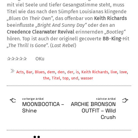
mit viel Seele und tiefer Gesangsstimme steht, muss
Titel wie das nach den Sümpfen Louisianas klingende
„Blues On Their Own“
, das offen­bar von
Keith Richards
beeinflusste
„Bright And Sunny Day“
oder den an
Creedence Clearwater Revival
erinnernden
„Bootleg“
hören. Top ist auch der originell gecoverte
BB
–
King
-Hit
„The Thrill Is Gone“
. (
Last Rebel
)
✰✰✰✰✰
OKu
,
,
,
,
,
,
,
,
,
,
Acts
Bar
Blues
dem
den
der
is
Keith Richards
live
love
,
,
,
,
the
Titel
top
und
wasser
vorheriger Artikel
nächster Artikel
MOONBOOTICA –
ARCHIE BRONSON
Shine
OUTFIT – Wild
Crush