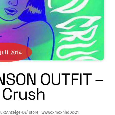
Juli
2014
NSON OUTFIT –
 Crush
duktAnzeige-DE‘ store=’wwwoxmoxhhd0c-21′