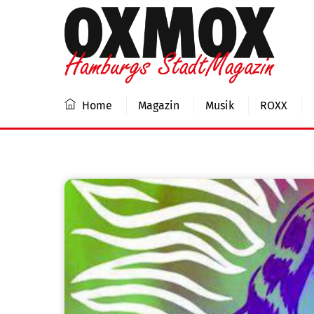
Skip
to
content
Home
Magazin
Musik
ROXX