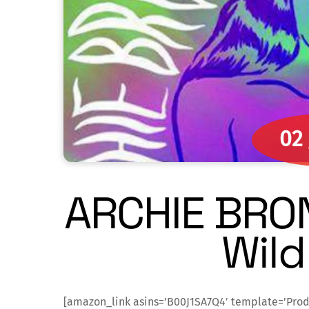
02
ARCHIE BRO
Wild
[amazon_link asins=’B00J1SA7Q4′ template=’Pro