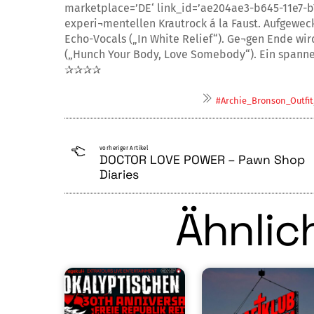
marketplace=’DE‘ link_id=’ae204ae3-b645-11e7-b7
experi¬mentellen Krautrock á la Faust. Aufgewec
Echo-Vocals („In White Relief“). Ge¬gen Ende wir
(„Hunch Your Body, Love Somebody“). Ein spann
✰✰✰✰
#Archie_Bronson_Outfit
vorheriger Artikel
DOCTOR LOVE POWER – Pawn Shop
Diaries
Ähnlich