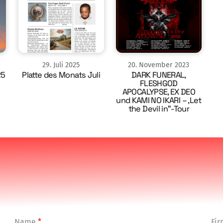
29
.
Juli
2025
20
.
November
2023
25
Platte des Monats Juli
DARK FUNERAL,
FLESHGOD
APOCALYPSE, EX DEO
und KAMI NO IKARI – ‚Let
the Devil in“-Tour
Name
*
Fi