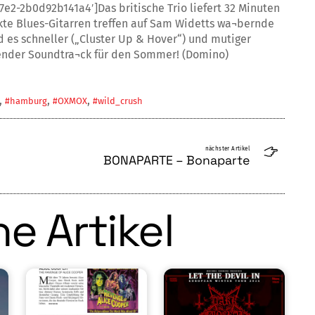
e2-2b0d92b141a4′]Das britische Trio liefert 32 Minuten
kte Blues-Gitarren treffen auf Sam Widetts wa¬bernde
d es schneller („Cluster Up & Hover“) und mutiger
ender Soundtra¬ck für den Sommer! (Domino)
,
,
,
#hamburg
#OXMOX
#wild_crush
nächster Artikel
BONAPARTE – Bonaparte
e Artikel