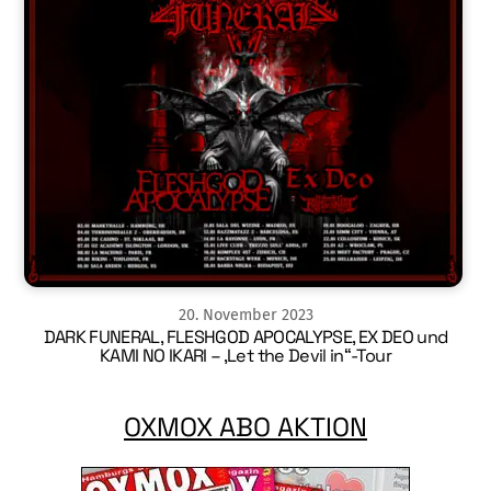
20
.
November
2023
DARK FUNERAL, FLESHGOD APOCALYPSE, EX DEO und
KAMI NO IKARI – ‚Let the Devil in“-Tour
OXMOX ABO AKTION