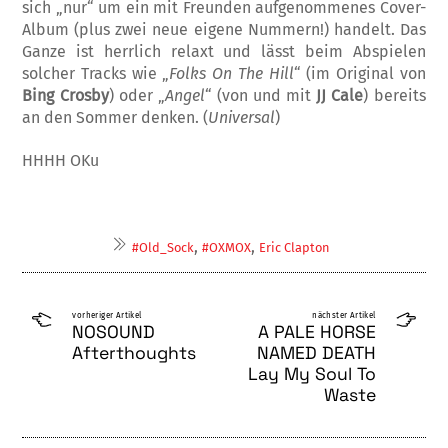
sich „nur“ um ein mit Freunden aufgenommenes Cover-
Album (plus zwei neue eigene Nummern!) handelt. Das
Ganze ist herrlich relaxt und lässt beim Abspielen
solcher Tracks wie „
Folks On The Hill
“ (im Original von
Bing Crosby
) oder „
Angel
“ (von und mit
JJ Cale
) bereits
an den Sommer denken. (
Universal
)
HHHH OKu
,
,
#Old_Sock
#OXMOX
Eric Clapton
vorheriger Artikel
nächster Artikel
NOSOUND
A PALE HORSE
Afterthoughts
NAMED DEATH
Lay My Soul To
Waste