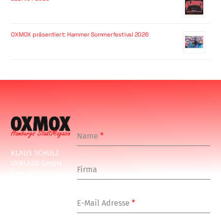
OXMOX präsentiert: Hammer Sommerfestival 2026
Name
*
KLAUS SCHULZ
VERLAGS GmbH
Firma
Schulenbeksweg
1
20535 Hamburg
E-Mail Adresse
*
Tel: +49-(0)-40-