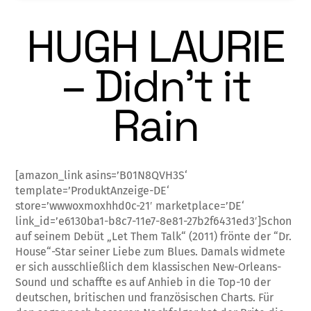
HUGH LAURIE
– Didn’t it
Rain
[amazon_link asins=’B01N8QVH3S‘
template=’ProduktAnzeige-DE‘
store=’wwwoxmoxhhd0c-21′ marketplace=’DE‘
link_id=’e6130ba1-b8c7-11e7-8e81-27b2f6431ed3′]Schon
auf seinem Debüt „Let Them Talk“ (2011) frönte der “Dr.
House“-Star seiner Liebe zum Blues. Damals widmete
er sich ausschließlich dem klassischen New-Orleans-
Sound und schaffte es auf Anhieb in die Top-10 der
deutschen, britischen und französischen Charts. Für