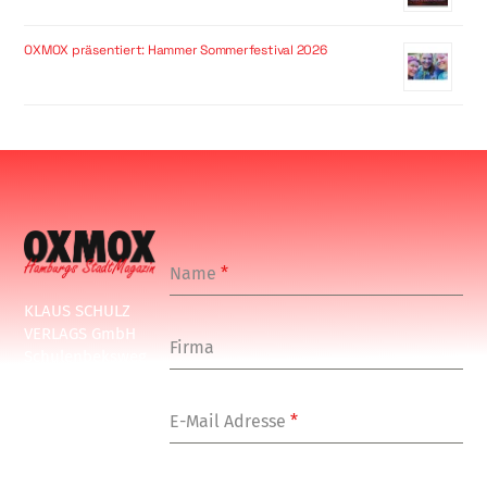
OXMOX präsentiert: Hammer Sommerfestival 2026
Name
*
KLAUS SCHULZ
VERLAGS GmbH
Firma
Schulenbeksweg
1
20535 Hamburg
E-Mail Adresse
*
Tel: +49-(0)-40-
24877-7