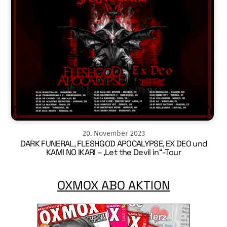
20
.
November
2023
DARK FUNERAL, FLESHGOD APOCALYPSE, EX DEO und
KAMI NO IKARI – ‚Let the Devil in“-Tour
OXMOX ABO AKTION