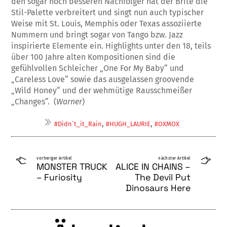
den sogar noch besseren Nachfolger hat der Brite die
Stil-Palette verbreitert und singt nun auch typischer
Weise mit St. Louis, Memphis oder Texas assoziierte
Nummern und bringt sogar von Tango bzw. Jazz
inspirierte Elemente ein. Highlights unter den 18, teils
über 100 Jahre alten Kompositionen sind die
gefühlvollen Schleicher „One For My Baby“ und
„Careless Love“ sowie das ausgelassen groovende
„Wild Honey“ und der wehmütige Rausschmeißer
„Changes“. (
Warner
)
,
,
#Didn`t_it_Rain
#HUGH_LAURIE
#OXMOX
vorheriger Artikel
nächster Artikel
MONSTER TRUCK
ALICE IN CHAINS –
– Furiosity
The Devil Put
Dinosaurs Here