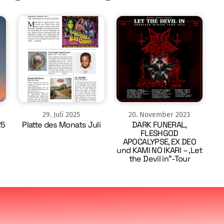
29
.
Juli
2025
20
.
November
2023
25
Platte des Monats Juli
DARK FUNERAL,
FLESHGOD
APOCALYPSE, EX DEO
und KAMI NO IKARI – ‚Let
the Devil in“-Tour