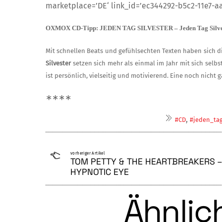
marketplace=’DE‘ link_id=’ec344292-b5c2-11e7-a
OXMOX CD-Tipp: JEDEN TAG SILVESTER – Jeden Tag Silve
Mit schnellen Beats und gefühlsechten Tex­ten haben sich 
Silvester
setzen sich mehr als einmal im Jahr mit sich selbs
ist persönlich, vielseitig und motivierend. Eine noch nicht
∗∗∗∗
,
#CD
#jeden_tag
vorheriger Artikel
TOM PETTY & THE HEARTBREAKERS –
HYPNOTIC EYE
Ähnlich