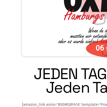
06
JEDEN TAG
Jeden Ta
[amazon_link asins=’B00MQ8Y41A‘ template=’Pr