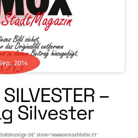
Sep.
2014
 SILVESTER –
g Silvester
oduktAnzeige-DE‘ store=’wwwoxmoxhhd0c-21′