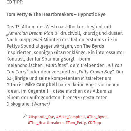
CD TIPP:
Tom Petty & The Heartbreakers – Hypnotic Eye
Das 13. Album des Westcoast-Rockers begin­nt mit
„Amercian Dream Plan B“
druckvoll, knarzig und düster.
Nach knapp zwei Minu­ten erschallen erstmals die in
Petty
s Sound allgegenwärtigen, von
The Byrds
inspirier­ten, sonnigen Gitarrenklänge. Ein interessan­ter
Kontrast, der für Spannung sorgt – beim
melancholischen
„Faultlines“
, dem treiben­den
„All You
Can Carry“
oder dem verspiel­ten
„Fully Grown Boy“
. Der
63-Jährige und seine kompetenten Mitstreiter um
Gitarrist
Mike Campbell
haben keine Angst vor neu­en
Ideen. Im Gegenteil – diese machen das Album zu
einem der aufregendsten ihrer 1976 gestarteten
Diskografie.
(Warner)
,
,
,
#Hypnotic_Eye
#Mike_Campbell
#The_Byrds
,
,
#The_Heartbreakers
#Tom_Petty
CD Tipp