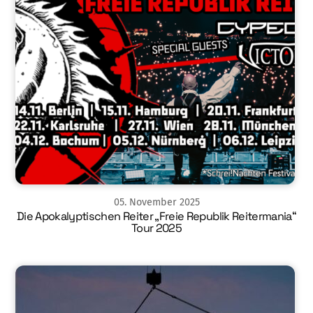
05
.
November
2025
Die Apokalyptischen Reiter „Freie Republik Reitermania“
Tour 2025