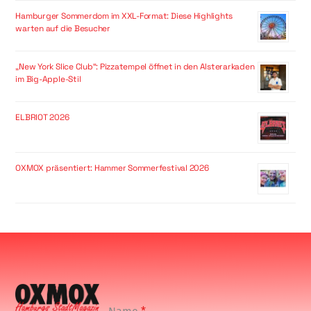
Hamburger Sommerdom im XXL-Format: Diese Highlights
warten auf die Besucher
„New York Slice Club“: Pizzatempel öffnet in den Alsterarkaden
im Big-Apple-Stil
ELBRIOT 2026
OXMOX präsentiert: Hammer Sommerfestival 2026