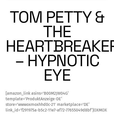
TOM PETTY &
THE
HEARTBREAKE
– HYPNOTIC
EYE
[amazon_link asins=’B00M2JW04G‘
template=’ProduktAnzeige-DE‘
store=’wwwoxmoxhhd0c-21′ marketplace=’DE‘
link_id=’f291975a-b5c2-11e7-af72-77655049d8bf‘]OXMOX