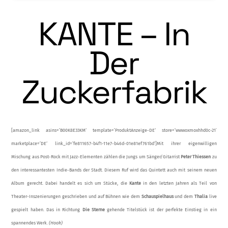
KANTE – In
Der
Zuckerfabrik
[amazon_link asins=’B00K8E33KM‘ template=’ProduktAnzeige-DE‘ store=’wwwoxmoxhhd0c-21′
marketplace=’DE‘ link_id=’fe811657-b4f1-11e7-b46d-01e81ef761bd‘]Mit ihrer eigenwilligen
Mischung aus Post-Rock mit Jazz-Elementen zählen die Jungs um Sänger/Gitarrist
Peter Thiessen
zu
den inte­ressantesten Indie-Bands der Stadt. Diesem Ruf wird das Quintett auch mit seinem neuen
Album gerecht. Dabei handelt es sich um Stücke, die
Kante
in den letzten Jahren als Teil von
Theater-Inszenierungen geschrieben und auf Bühnen wie dem
Schauspielhaus
und dem
Thalia
live
gespielt haben. Das in Rich­tung
Die Sterne
gehende Titelstück ist der perfekte Einstieg in ein
spannendes Werk.
(Hook)