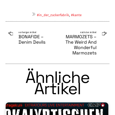
,
#in_der_zuckerfabrik
#kante
vorheriger Artikel
nächster Artikel
BONAFIDE –
MARMOZETS –
Denim Devils
The Weird And
Wonderful
Marmozets
Ähnliche
Artikel