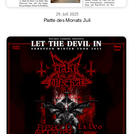
29
.
Juli
2025
Platte des Monats Juli