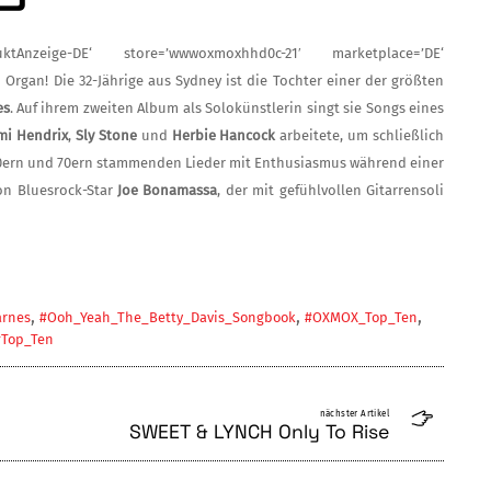
ktAnzeige-DE‘ store=’wwwoxmoxhhd0c-21′ marketplace=’DE‘
 Organ! Die 32-Jährige aus Syd­ney ist die Tochter einer der größten
es
. Auf ihrem zweiten Album als Solokünstlerin singt sie Songs eines
imi Hendrix
,
Sly Stone
und
Herbie Hancock
arbeitete, um schließlich
60ern und 70ern stammenden Lieder mit Enthusiasmus während einer
on Bluesrock-Star
Joe Bonamassa
, der mit ge­fühlvollen Gitarrensoli
,
,
,
arnes
#Ooh_Yeah_The_Betty_Davis_Songbook
#OXMOX_Top_Ten
#Top_Ten
nächster Artikel
SWEET & LYNCH Only To Rise