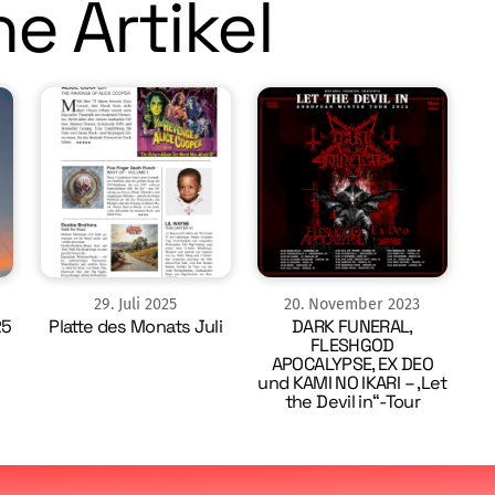
e Artikel
29
.
Juli
2025
20
.
November
2023
25
Platte des Monats Juli
DARK FUNERAL,
FLESHGOD
APOCALYPSE, EX DEO
und KAMI NO IKARI – ‚Let
the Devil in“-Tour