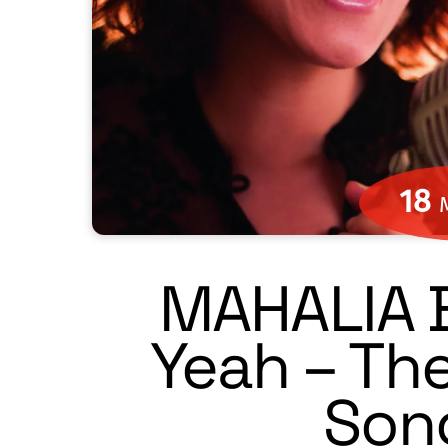
18
MAHALIA 
Yeah – The
Son