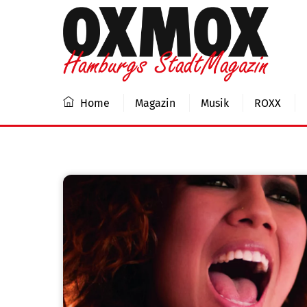
Skip
to
content
Home
Magazin
Musik
ROXX