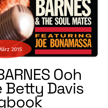
März
2015
BARNES Ooh
 Betty Davis
gbook