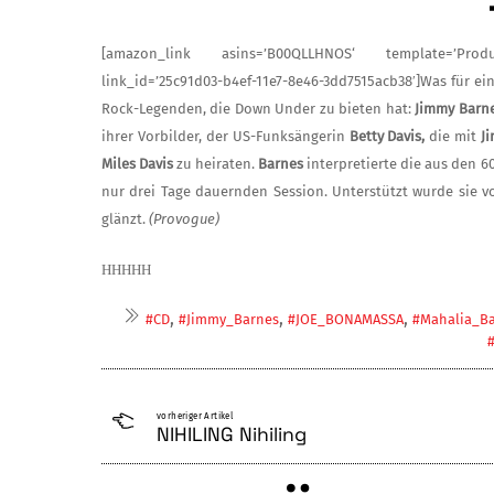
[amazon_link asins=’B00QLLHNOS‘ template=’Produ
link_id=’25c91d03-b4ef-11e7-8e46-3dd7515acb38′]Was für ein
Rock-Legenden, die Down Under zu bieten hat:
Jimmy Barn
ihrer Vorbilder, der US-Funksängerin
Betty Davis,
die mit
J
Miles Da­vis
zu heiraten.
Barnes
interpretierte die aus den 
nur drei Tage dauernden Session. Unterstützt wurde sie v
glänzt.
(Provogue)
HHHHH
,
,
,
#CD
#Jimmy_Barnes
#JOE_BONAMASSA
#Mahalia_B
vorheriger Artikel
NIHILING Nihiling