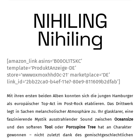
NIHILING
Nihiling
[amazon_link asins=’B00OL1TSKC‘
template=’ProduktAnzeige-DE‘
store=’wwwoxmoxhhd0c-21′ marketplace=’DE‘
link_id=’2bb22ca0-b4ef-11e7-80e9-811609b2dfab‘]
Mit ihren ersten beiden Alben konnten sich die jungen Hamburger
als europäischer Top-Act im Post-Rock etablieren. Das Drittwerk
legt in Sachen melancholischer Atmosphäre zu. Ihr glasklarer, eine
faszinierende Mystik ausstrahlender Sound zwischen
Oceansize
und den softeren
Tool
oder
Porcupine Tree
hat an Charakter
gewonnen – nicht zuletzt da­nk des gemischtgeschlechtlichen