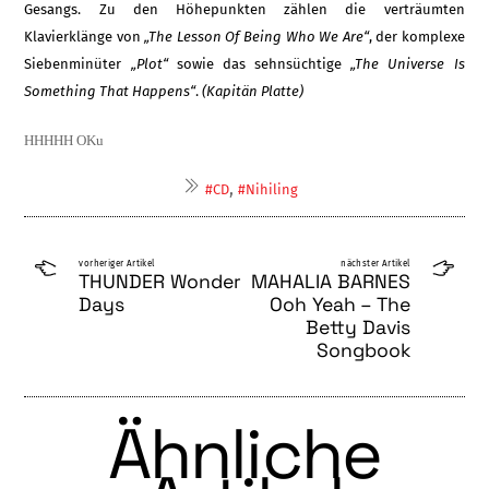
Gesangs. Zu den Höhepunkten zählen die verträumten
Klavierklänge von
„The Lesson Of Being Who We Are“
, der komplexe
Siebenminüter
„Plot“
sowie das sehnsüchtige
„The Univer­se Is
Something That Happens“
.
(Kapitän Platte)
HHHHH OKu
,
#CD
#Nihiling
vorheriger Artikel
nächster Artikel
THUNDER Wonder
MAHALIA BARNES
Days
Ooh Yeah – The
Betty Davis
Songbook
Ähnliche