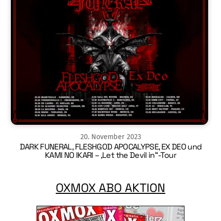
20
.
November
2023
DARK FUNERAL, FLESHGOD APOCALYPSE, EX DEO und
KAMI NO IKARI – ‚Let the Devil in“-Tour
OXMOX ABO AKTION