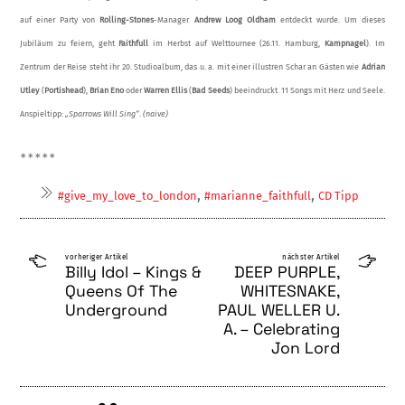
auf einer Party von
Rolling-Sto­nes
-Manager
Andrew Loog Oldham
entde­ckt wurde. Um dieses
Jubiläum zu feiern, geht
Faithfull
im Herbst auf Welttournee (26.11. Hamburg,
Kampnagel
). Im
Zentrum der Reise steht ihr 20. Studioalbum, das u. a. mit einer illustren Schar an Gästen wie
Adri­an
Utley
(
Portishead
),
Brian Eno
oder
Warren Ellis
(
Bad Seeds
) beeindruckt. 11 Songs mit Herz und Seele.
Anspieltipp:
„Sparrows Will Sing“
.
(naive)
∗
∗
∗
∗
∗
,
,
#give_my_love_to_london
#marianne_faithfull
CD Tipp
vorheriger Artikel
nächster Artikel
Billy Idol – Kings &
DEEP PURPLE,
Queens Of The
WHITESNAKE,
Underground
PAUL WELLER U.
A. – Celebrating
Jon Lord