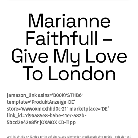
Marianne
Faithfull –
Give My Love
To London
[amazon_link asins=’B00KYSTHB6′
template=’ProduktAnzeige-DE‘
store=’wwwoxmoxhhd0c-21′ marketplace=’DE‘
link_id=’d96a85e8-b5be-11e7-a82b-
5bcd2e42e8f9′]OXMOX CD-Tipp
2014 blickt die 67-jährige Britin auf ein hal­bes Jahrhundert Musikgeschichte zurück – seit sie 1964