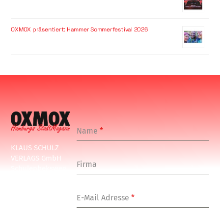
OXMOX präsentiert: Hammer Sommerfestival 2026
Name
*
KLAUS SCHULZ
VERLAGS GmbH
Firma
Schulenbeksweg
1
20535 Hamburg
E-Mail Adresse
*
Tel: +49-(0)-40-
24877-7