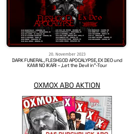
20
.
November
2023
DARK FUNERAL, FLESHGOD APOCALYPSE, EX DEO und
KAMI NO IKARI – ‚Let the Devil in“-Tour
OXMOX ABO AKTION