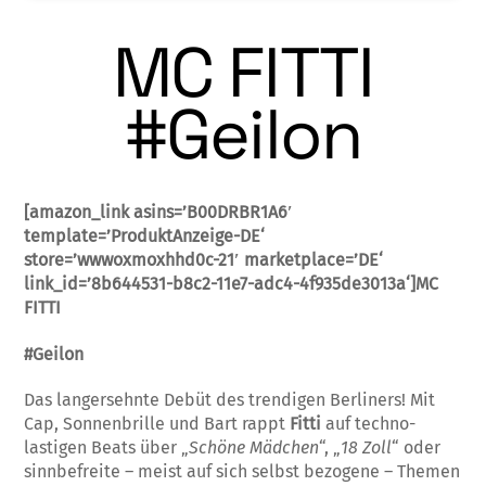
MC FITTI
#Geilon
[amazon_link asins=’B00DRBR1A6′
template=’ProduktAnzeige-DE‘
store=’wwwoxmoxhhd0c-21′ marketplace=’DE‘
link_id=’8b644531-b8c2-11e7-adc4-4f935de3013a‘]MC
FITTI
#Geilon
Das langersehnte Debüt des trendigen Berliners! Mit
Cap, Sonnenbrille und Bart rappt
Fitti
auf techno-
lastigen Beats über „
Schöne Mädchen
“, „
18 Zoll
“ oder
sinnbefreite – meist auf sich selbst bezogene – Themen