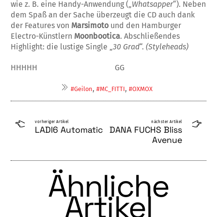
wie z. B. eine Handy-Anwendung („
Whatsap­per
“). Neben
dem Spaß an der Sache überzeugt die CD auch dank
der Featu­res von
Marsimoto
und den Hambur­ger
Electro-Künstlern
Moonbootica
. Abschließendes
Highlight: die lustige Single „
30 Grad
“.
(Styleheads)
HHHHH GG
,
,
#Geilon
#MC_FITTI
#OXMOX
vorheriger Artikel
nächster Artikel
LADI6 Automatic
DANA FUCHS Bliss
Avenue
Ähnliche
Artikel