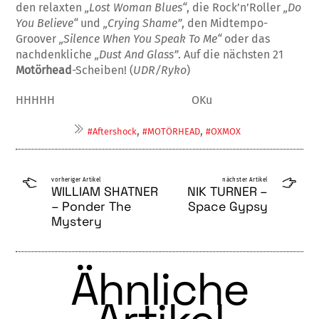
den relaxten
„Lost Woman Blues“
, die Rock’n’Roller
„Do
You Believe“
und
„Crying Shame”
, den Mid­tempo-
Groover
„Silence When You Speak To Me“
oder das
nachdenkliche
„Dust And Glass”
. Auf die nächsten 21
Motörhead
-Schei­ben! (
UDR/Ryko
)
HHHHH OKu
,
,
#Aftershock
#MOTÖRHEAD
#OXMOX
vorheriger Artikel
nächster Artikel
WILLIAM SHATNER
NIK TURNER –
– Ponder The
Space Gypsy
Mystery
Ähnliche