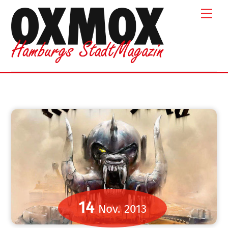
Skip
Men
to
content
14
Nov.
2013