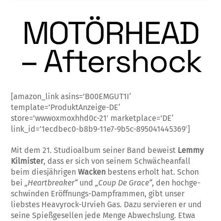
MOTÖRHEAD
– Aftershock
[amazon_link asins=’B00EMGUT1I‘
template=’ProduktAnzeige-DE‘
store=’wwwoxmoxhhd0c-21′ marketplace=’DE‘
link_id=’1ecdbec0-b8b9-11e7-9b5c-895041445369′]
Mit dem 21. Studioalbum seiner Band be­wei­st
Lemmy
Kilmister
, dass er sich von sei­nem Schwächeanfall
beim diesjährigen
Wa­ck­en
bestens erholt hat. Schon
bei
„Heart­brea­ker“
und
„Coup De Grace“
, den hoch­ge­
schwinden Eröffnungs-Dampfram­men, gibt unser
liebstes Heavyrock-Urvieh Gas. Dazu ser­vieren er und
seine Spießgesellen jede Men­­­ge Abwechslung. Et­wa