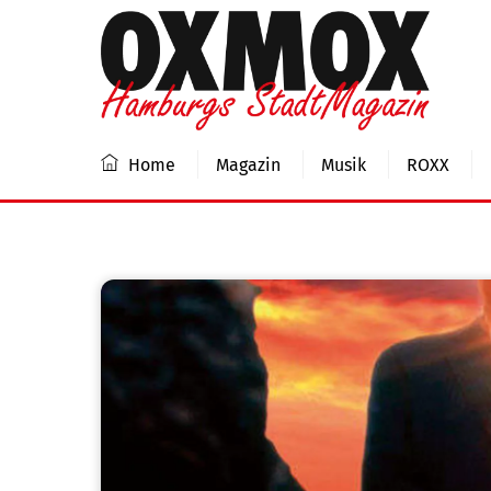
Skip
to
content
Home
Magazin
Musik
ROXX