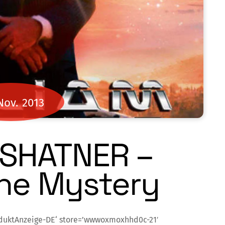
Nov.
2013
 SHATNER –
he Mystery
duktAnzeige-DE‘ store=’wwwoxmoxhhd0c-21′