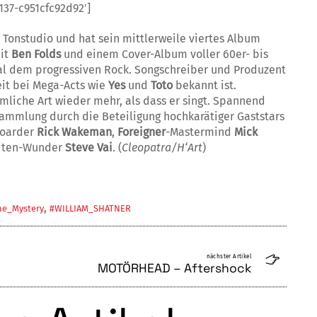
37-c951cfc92d92′]
Tonstudio und hat sein mittlerweile viertes Album
mit
Ben Folds
und einem Cover-Album voller 60er- bis
al dem progressiven Rock. Songschreiber und Pro­du­zent
eit bei Mega-Acts wie
Yes
und
Toto
bekannt ist.
hmliche Art wieder mehr, als dass er singt. Spannend
mm­lung durch die Beteiligung hochkarätiger Gaststars
boarder
Rick Wakeman
,
Foreigner
-Mastermind
Mick
iten-Wunder
Steve Vai
. (
Cleopatra/H‘Art
)
,
he_Mystery
#WILLIAM_SHATNER
nächster Artikel
MOTÖRHEAD – Aftershock