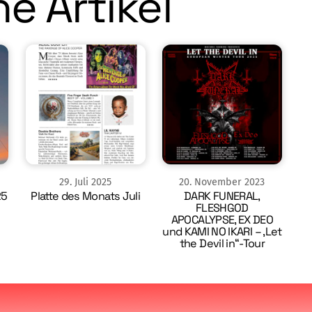
e Artikel
29
.
Juli
2025
20
.
November
2023
25
Platte des Monats Juli
DARK FUNERAL,
FLESHGOD
APOCALYPSE, EX DEO
und KAMI NO IKARI – ‚Let
the Devil in“-Tour