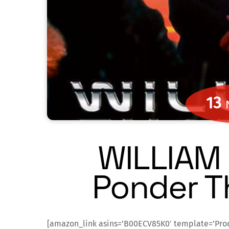
13
WILLIAM
Ponder T
[amazon_link asins=’B00ECV85K0′ template=’Pro