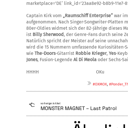
marketplace=’DE‘ link_id=’23aa8e92-b8b9-11e7-81
Captain Kirk vom
„Raum­schiff Enterprise“
war im 
aufgenommen. Nach Singer-Songwriter-Platten 
80er-Oldies widmet sich der 82-Jährige dieses M
ist
Billy Sherwood
, der Genre-Fans durch seine Z
Natürlich spricht der Meis­ter auf seine unnacha
wird die 15 Nummern umfassende Kuriositäten-Sa
wie
The-Doors
-Gitarrist
Robbie Krie­ger
,
Yes
-Key
Jones
, Fusion-Legende
Al Di Meola
oder Sechs-Sa
HHHH OKu
,
#OXMOX
#Ponder_T
vorheriger Artikel
MONSTER MAGNET – Last Patrol