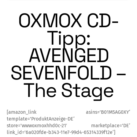
OXMOX CD-
Tipp:
AVENGED
SEVENFOLD –
The Stage
[amazon_link asins=’B01M5AG0XY‘
template=’ProduktAnzeige-DE‘
store=’wwwoxmoxhhd0c-21′ marketplace=’DE‘
link_id=’6a020fde-b343-11e7-99d4-65314339f12e‘]