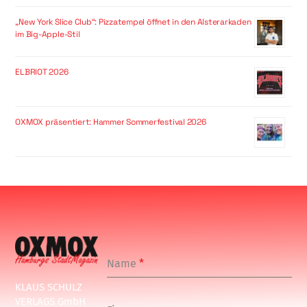
„New York Slice Club“: Pizzatempel öffnet in den Alsterarkaden
im Big-Apple-Stil
ELBRIOT 2026
OXMOX präsentiert: Hammer Sommerfestival 2026
Name
*
KLAUS SCHULZ
VERLAGS GmbH