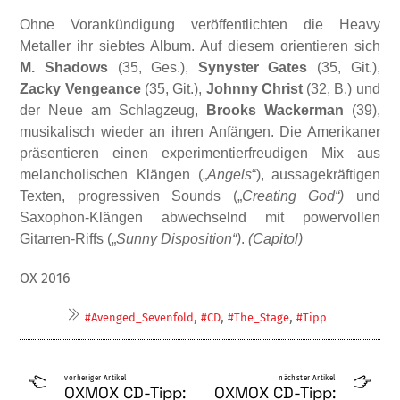
Ohne Vorankündigung veröffentlichten die Heavy
Metaller ihr siebtes Album. Auf die­sem orientieren sich
M. Shadows
(35, Ges.),
Synyster Gates
(35, Git.),
Zacky Vengeance
(35, Git.),
Johnny Christ
(32, B.) und
der Neue am Schlagzeug,
Brooks Wackerman
(39),
musikalisch wieder an ihren Anfängen. Die Amerikaner
präsentieren einen experi­mentierfreudigen Mix aus
melancholischen Klängen („
Angels
“),
aussagekräftigen
Texten, progressiven Sounds („
Creating God“)
und
Saxophon-Klängen abwechselnd mit power­vollen
Gitarren-Riffs („
Sunny Disposition“)
.
(Capitol)
OX 2016
,
,
,
#Avenged_Sevenfold
#CD
#The_Stage
#Tipp
vorheriger Artikel
nächster Artikel
OXMOX CD-Tipp:
OXMOX CD-Tipp: