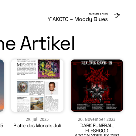
nächster Artikel
Y`AKOTO – Moody Blues
e Artikel
29
.
Juli
2025
20
.
November
2023
25
Platte des Monats Juli
DARK FUNERAL,
FLESHGOD
APOCALYPSE, EX DEO