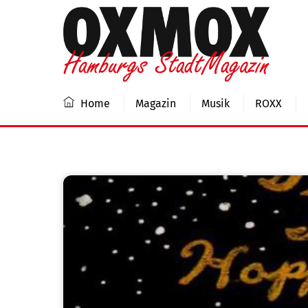
Skip
to
content
Home
Magazin
Musik
ROXX