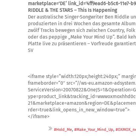
marketplace=’DE‘ link_id=’4ff9ead6-b5c6-11e7-
RIDDLE & THE STARS – This Is Happening
Der australische Singer-Songwriter Ben Riddle u
produzierten in drei Wochen das gesamte Album –
zwölf Tracks bewegen sich zwischen Country, Folk
oder das peppige „Make Your Mind Up“. Bald ke
Platte live zu präsentieren – Vorfreude garantier
SV
<iframe style=“width:120px;height:240px;“ margi
frameborder=“0″ src=“//ws-eu.amazon-adsystem
ServiceVersion=20070822&OneJS=1&Operation=G
ype=product_link&tracking_id=wwwoxmoxhhd0c
21&marketplace=amazon&region=DE&placeme
rder=true&link_opens_in_new_window=true“>
</iframe>
,
,
#Hold_Me
#Make_Your_Mind_Up
#OXMOX_ne