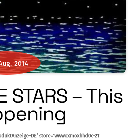
Aug.
2014
E STARS – This
ppening
oduktAnzeige-DE‘ store=’wwwoxmoxhhd0c-21′