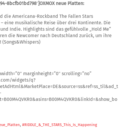
b994-8bcfb01bd798′]OXMOX neue Platten:
nd die Americana-Rockband The Fallen Stars
 eine musikalische Reise über drei Kontinente. Die
 und Indie. Highlights sind das gefühlvolle „Hold Me“
hren die Newcomer nach Deutschland zurück, um ihre
t! (Songs&Whispers)
nwidth=“0″ marginheight=“0″ scrolling=“no“
.com/widgets/q?
etAdHtml&MarketPlace=DE&source=ss&ref=ss_til&ad_t
-
nt=B00M4QVKR0&asins=B00M4QVKR0&linkId=&show_bo
,
ue_Platten
#RIDDLE_&_THE_STARS_This_Is_Happening