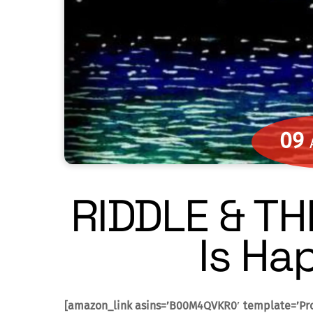
09
RIDDLE & TH
Is Ha
[amazon_link asins=’B00M4QVKR0′ template=’Pr