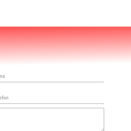
rma
efon