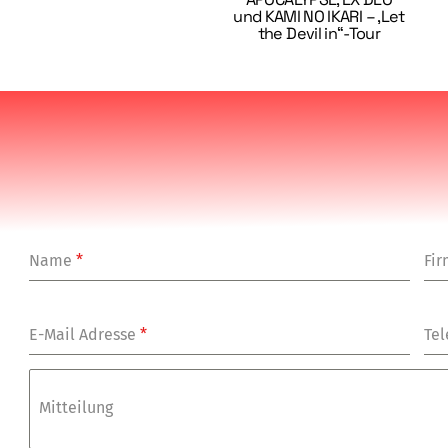
und KAMI NO IKARI – ‚Let
the Devil in“-Tour
Name
*
Fi
E-Mail Adresse
*
Tel
Mitteilung