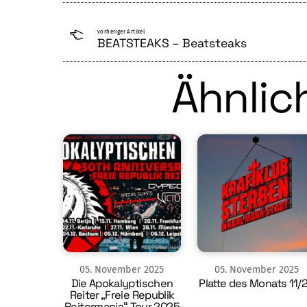
vorheriger Artikel
BEATSTEAKS – Beatsteaks
Ähnlich
05
.
November
2025
05
.
November
2025
Die Apokalyptischen
Platte des Monats 11/
Reiter „Freie Republik
Reitermania“ Tour 2025