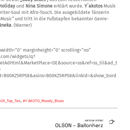
 Holiday
und
Nina Simone
er­klärt wurde.
Y´akotos
Musik
riter-So­ul mit Afro-Touch. Die ausgebildete Tänzerin
 Music“
und tritt in die Fußstapfen bekannter Genre-
Nneka
. (Warner)
nwidth=“0″ marginheight=“0″ scrolling=“no“
.com/widgets/q?
etAdHtml&MarketPlace=DE&source=ss&ref=ss_til&ad_t
-
t=B00KZ5RP58&asins=B00KZ5RP58&linkId=&show_bord
,
OX_Top_Ten
#Y`AKOTO_Moody_Blues
nächster Artikel
OLSON – Ballonherz