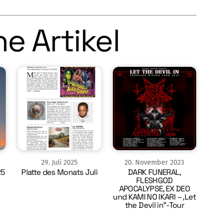
e Artikel
29
.
Juli
2025
20
.
November
2023
25
Platte des Monats Juli
DARK FUNERAL,
FLESHGOD
APOCALYPSE, EX DEO
und KAMI NO IKARI – ‚Let
the Devil in“-Tour