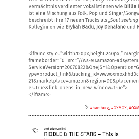
Vermächtnis verdienter Vokalistin­nen wie
Billie
ist eine Misch­ung aus Folk, Pop und Singer/Songw
beschreibt ihre 17 neuen Tracks als
„Soul seeking
Kolleginnen wie
Erykah Badu, Joy Denalane
und
<iframe style=“width:120px;height:240px;“ margi
frameborder=“0″ src=“//ws-eu.amazon-adsystem
ServiceVersion=20070822&OneJS=1&Operation=G
ype=product_link&tracking_id=wwwoxmoxhhd0c
21&marketplace=amazon&region=DE&placemen
er=true&link_opens_in_new_window=true“>
</iframe>
,
,
#hamburg
#OXMOX
#OXM
vorheriger Artikel
RIDDLE & THE STARS – This Is