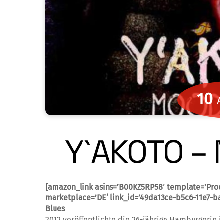
10
Y`AKOTO –
[amazon_link asins=’B00KZ5RP58′ template=’Pr
marketplace=’DE‘ link_id=’49da13ce-b5c6-11e7-
Blues
2012 veröffentlichte die 26-jährige Hambur­gerin