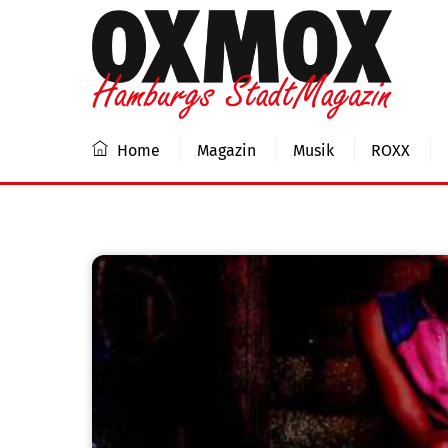
Skip
to
content
Home
Magazin
Musik
ROXX