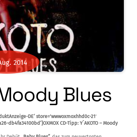
Aug.
2014
 Moody Blues
oduktAnzeige-DE‘ store=’wwwoxmoxhhd0c-21′
ba26-db4fa34100bd‘]OXMOX CD-Tipp: Y`AKOTO – Moody
 ihr Debüt
„Baby Blues“,
das zum neu­vertonten