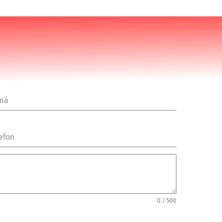
rma
efon
0 / 500